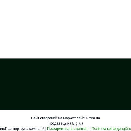
Сайт створений на маркетплейсі
Prom.ua
Продавець на Bigl.ua
ТеплоПартнер група компаній |
Поскаржитися на контент
|
Політика конфіденційно