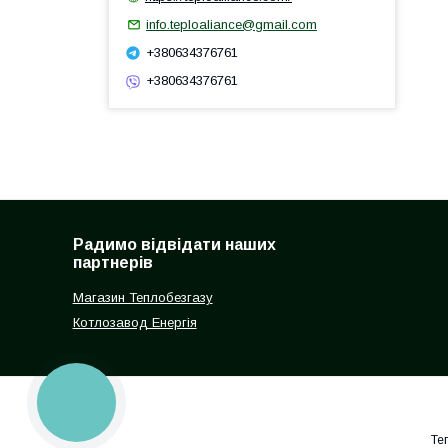
info.teploaliance@gmail.com
+380634376761
+380634376761
Радимо відвідати наших
партнерів
Магазин Теплобезгазу
Котлозавод Енергія
КНОПКА
ЗВ'ЯЗКУ