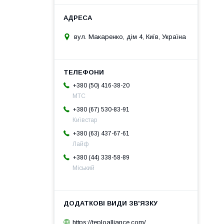
вул. Макаренко, дім 4, Київ, Україна
+380 (50) 416-38-20
МТС
+380 (67) 530-83-91
Київстар
+380 (63) 437-67-61
Лайф
+380 (44) 338-58-89
Міський
https://teploalliance.com/