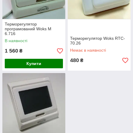
Терморегулятор
програмований Woks М
6.716
Терморегулятор Woks RTC-
В наявності
70.26
1 560
Немає в наявності
₴
480
₴
Купити