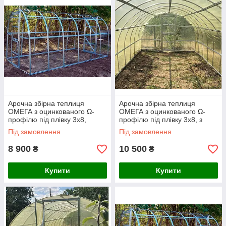
Арочна збірна теплиця
Арочна збірна теплиця
ОМЕГА з оцинкованого Ω-
ОМЕГА з оцинкованого Ω-
профілю під плівку 3х8,
профілю під плівку 3х8, з
каркас без плівки
плівкою 120 мкм
Під замовлення
Під замовлення
8 900
10 500
₴
₴
Купити
Купити