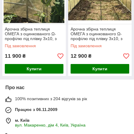
Арочна збірна теплиця
Арочна збірна теплиця
ОМЕГА з оцинкованого Ω-
ОМЕГА з оцинкованого Ω-
профілю під плівку 3х10, з
профілю під плівку 3х10, з
плівкою 120 мкм
плівкою 150 мкм
Під замовлення
Під замовлення
11 900
12 900
₴
₴
Купити
Купити
Про нас
100% позитивних з 204 відгуків за рік
Працює з 06.11.2009
м. Київ
вул. Макаренко, дім 4, Київ, Україна