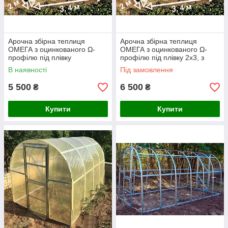
Арочна збірна теплиця
Арочна збірна теплиця
ОМЕГА з оцинкованого Ω-
ОМЕГА з оцинкованого Ω-
профілю під плівку
профілю під плівку 2х3, з
плівкою 120 мкм
В наявності
Під замовлення
5 500
6 500
₴
₴
Купити
Купити