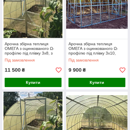
Арочна збірна теплиця
Арочна збірна теплиця
ОМЕГА з оцинкованого Ω-
ОМЕГА з оцинкованого Ω-
профілю під плівку 3х8, з
профілю під плівку 3х10,
плівкою 150 мкм
каркас без плівки
Під замовлення
Під замовлення
11 500
9 900
₴
₴
Купити
Купити