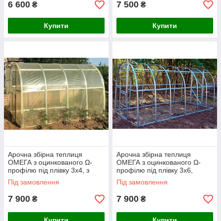
6 600
7 500
₴
₴
Купити
Купити
Арочна збірна теплиця
Арочна збірна теплиця
ОМЕГА з оцинкованого Ω-
ОМЕГА з оцинкованого Ω-
профілю під плівку 3х4, з
профілю під плівку 3х6,
плівкою 150 мкм
каркас без плівки
Під замовлення
Під замовлення
7 900
7 900
₴
₴
Купити
Купити