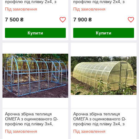
профілю під плівку 2х4, з
профілю під плівку 2х4, з
плівкою 120 мкм
плівкою 150 мкм
Під замовлення
Під замовлення
7 500
7 900
₴
₴
Купити
Купити
Арочна збірна теплиця
Арочна збірна теплиця
ОМЕГА з оцинкованого Ω-
ОМЕГА з оцинкованого Ω-
профілю під плівку 3х4,
профілю під плівку 3х4, з
каркас без плівки
плівкою 120 мкм
Під замовлення
Під замовлення