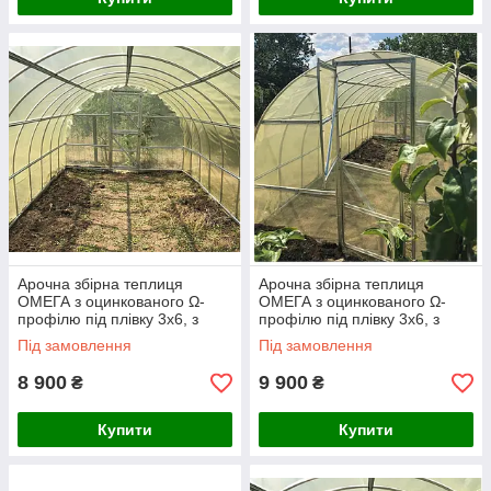
Арочна збірна теплиця
Арочна збірна теплиця
ОМЕГА з оцинкованого Ω-
ОМЕГА з оцинкованого Ω-
профілю під плівку 3х6, з
профілю під плівку 3х6, з
плівкою 120 мкм
плівкою 150 мкм
Під замовлення
Під замовлення
8 900
9 900
₴
₴
Купити
Купити