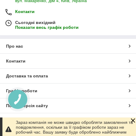
вул. Макаренко, дім 4, Київ, Україна
Контакти
Сьогодні вихідний
Показати весь графік роботи
Про нас
Контакти
Доставка та оплата
Графік роботи
Повна версія сайту
Сайт створено на маркетплейсі
Prom.ua
Зараз компанія не може швидко обробляти замовлення та
повідомлення, оскільки за її графіком роботи зараз не
робочий час. Вашу заявку буде оброблено найближчим
Політика конфіденційності