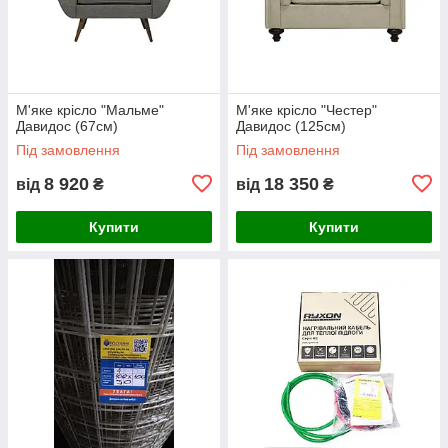
М'яке крісло "Мальме"
М'яке крісло "Честер"
Давидос (67см)
Давидос (125см)
Під замовлення
Під замовлення
8 920
18 350
від
₴
від
₴
Купити
Купити