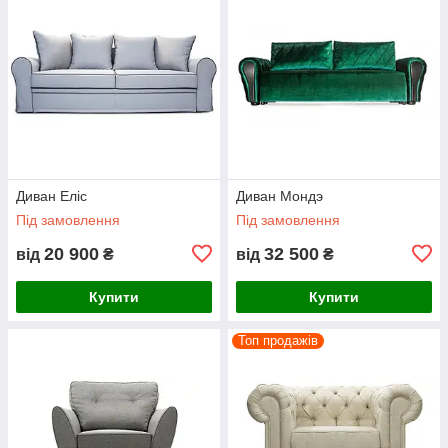
Диван Еліс
Диван Мондэ
Під замовлення
Під замовлення
20 900
32 500
від
₴
від
₴
Купити
Купити
Топ продажів