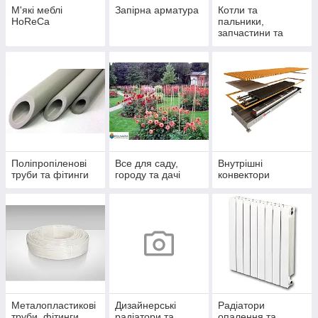
М'які меблі
Запірна арматура
Котли та
HoReCa
пальники,
запчастини та
комплектуючі
Поліпропіленові
Все для саду,
Внутрішні
труби та фітинги
городу та дачі
конвектори
Металопластикові
Дизайнерські
Радіатори
труби, фітинги
радіатори та
опалення та