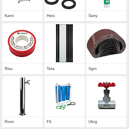
Kami
Heis
Sany
Risu
Teta
Sgm
Rovn
Flt
Ukrg