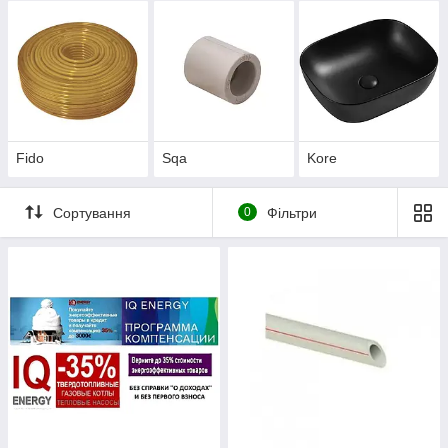
Fido
Sqa
Kore
Сортування
0
Фільтри