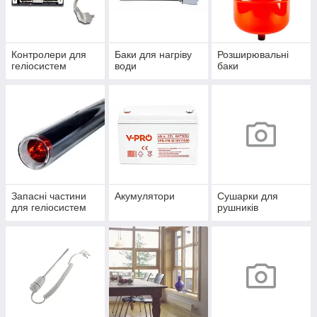
Контролери для
Баки для нагріву
Розширювальні
геліосистем
води
баки
Запасні частини
Акумулятори
Сушарки для
для геліосистем
рушників