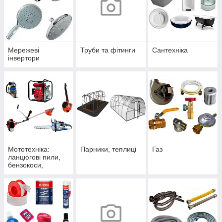
Мережеві
Труби та фітинги
Сантехніка
інвертори
Мототехніка:
Парники, теплиці
Газ
ланцюгові пили,
бензокоси,
мотопомпи,
повітродувки