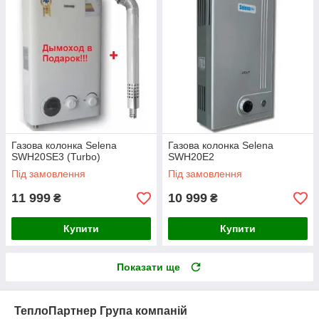
Газова колонка Selena
Газова колонка Selena
SWH20SE3 (Turbo)
SWH20E2
Під замовлення
Під замовлення
11 999
10 999
₴
₴
Купити
Купити
Показати ще
ТеплоПартнер Група компаній