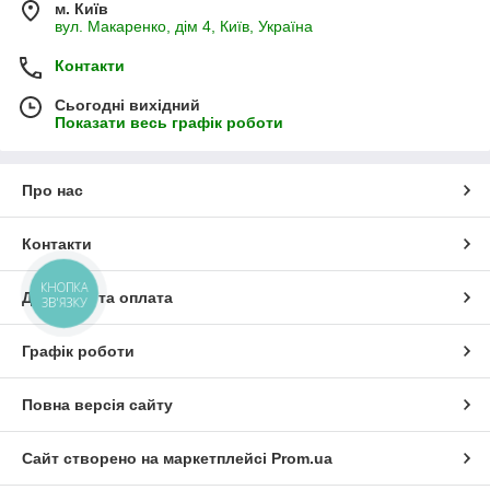
м. Київ
роботи, які виконує Група компаній
ТеплоПартнер
, є
вул. Макаренко, дім 4, Київ, Україна
ліцензія та дозвільні документи. Ми використовуємо та
продаємо обладнання відомих світових виробників.
Контакти
Якщо у Вас немає газу, в нашому Інтернет-магазині є
товари для опалення та гарячого водопостачання за
Сьогодні вихідний
допомогою електрики. Швидко та якісно виконаємо
Показати весь графік роботи
доставку, монтаж, обслуговування. Працюємо з усіма
регіонами України!
Про нас
Контакти
КНОПКА
Доставка та оплата
ЗВ'ЯЗКУ
Графік роботи
Повна версія сайту
Сайт створено на маркетплейсі
Prom.ua