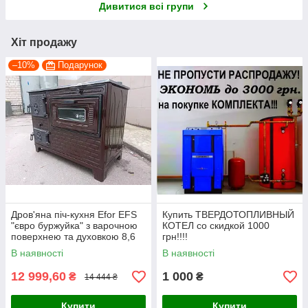
Дивитися всі групи
Хіт продажу
–10%
Подарунок
Дров'яна піч-кухня Efor EFS
Купить ТВЕРДОТОПЛИВНЫЙ
"євро буржуйка" з варочною
КОТЕЛ со скидкой 1000
поверхнею та духовкою 8,6
грн!!!!
кВт. (дверцята чавун, топка
В наявності
В наявності
цегла)
12 999,60
1 000
₴
₴
14 444 ₴
Купити
Купити