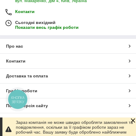
вул. Макаренко, дім 4, Київ, Україна
Контакти
Сьогодні вихідний
Показати весь графік роботи
Про нас
Контакти
Доставка та оплата
Графік роботи
КНОПКА
ЗВ'ЯЗКУ
Повна версія сайту
Сайт створено на маркетплейсі
Prom.ua
Зараз компанія не може швидко обробляти замовлення та
повідомлення, оскільки за її графіком роботи зараз не
робочий час. Вашу заявку буде оброблено найближчим
Політика конфіденційності