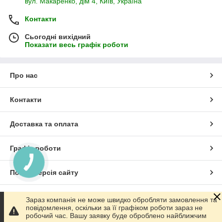
вул. Макаренко, дім 4, Київ, Україна
Контакти
Сьогодні вихідний
Показати весь графік роботи
Про нас
Контакти
Доставка та оплата
Графік роботи
Повна версія сайту
Сайт створено на маркетплейсі
Prom.ua
Зараз компанія не може швидко обробляти замовлення та
повідомлення, оскільки за її графіком роботи зараз не
робочий час. Вашу заявку буде оброблено найближчим
Політика конфіденційності