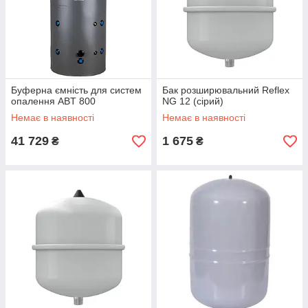
Буферна ємність для систем
Бак розширювальний Reflex
опалення ABT 800
NG 12 (сірий)
Немає в наявності
Немає в наявності
41 729
1 675
₴
₴