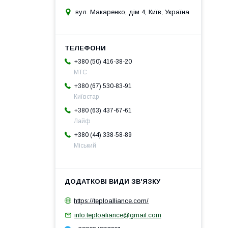
вул. Макаренко, дім 4, Київ, Україна
+380 (50) 416-38-20
МТС
+380 (67) 530-83-91
Київстар
+380 (63) 437-67-61
Лайф
+380 (44) 338-58-89
Міський
https://teploalliance.com/
info.teploaliance@gmail.com