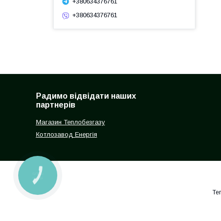
+380634376761
+380634376761
Радимо відвідати наших
партнерів
Магазин Теплобезгазу
Котлозавод Енергія
КНОПКА
ЗВ'ЯЗКУ