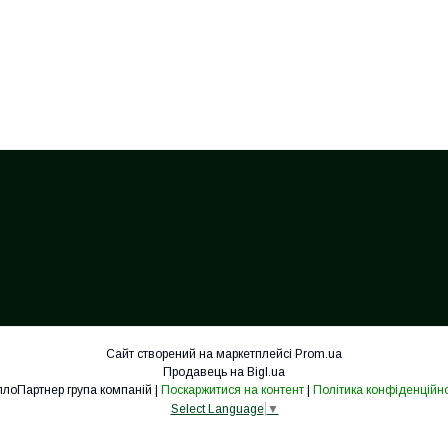
Сайт створений на маркетплейсі
Prom.ua
Продавець на Bigl.ua
ТеплоПартнер група компаній |
Поскаржитися на контент
|
Політика конфіденційно
Select Language
▼