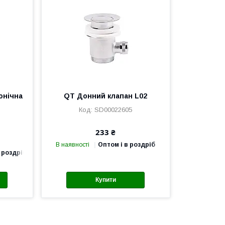
онічна
QT Донний клапан L02
SD00022605
233 ₴
В наявності
Оптом і в роздріб
 роздріб
Купити