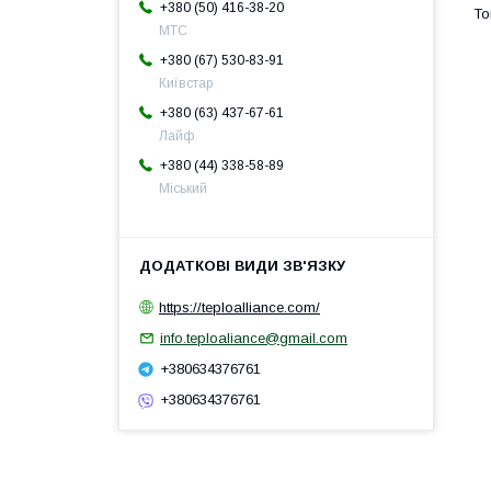
+380 (50) 416-38-20
МТС
+380 (67) 530-83-91
Київстар
+380 (63) 437-67-61
Лайф
+380 (44) 338-58-89
Міський
https://teploalliance.com/
info.teploaliance@gmail.com
+380634376761
+380634376761