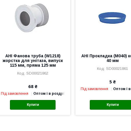
АНІ Фанова труба (W1218)
АНІ Прокладка (М040) к
жорстка для унітаза, випуск
40 мм
115 мм, пряма 125 мм
SD00021861
SD00021862
5 ₴
68 ₴
Під замовлення
Оптом і в
Під замовлення
Оптом і в роздріб
Купити
Купити