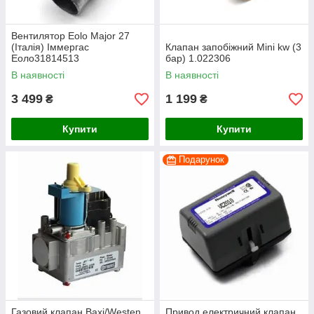
Вентилятор Eolo Major 27
(Італія) Іммергас
Клапан запобіжний Mini kw (3
Еоло31814513
бар) 1.022306
В наявності
В наявності
3 499
1 199
₴
₴
Купити
Купити
Подарунок
Газовий клапан Baxi/Westen
Привод електричний клапан