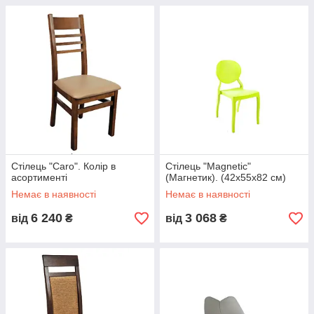
Стілець "Caro". Колір в
Стілець "Magnetic"
асортименті
(Магнетик). (42х55х82 см)
Немає в наявності
Немає в наявності
6 240
3 068
від
₴
від
₴