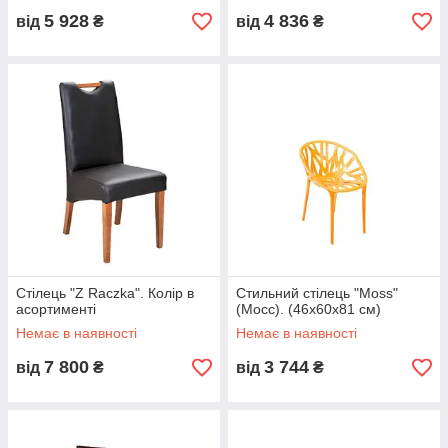
5 928
4 836
від
₴
від
₴
Стілець "Z Raczka". Колір в
Стильний стілець "Moss"
асортименті
(Мосс). (46х60х81 см)
Немає в наявності
Немає в наявності
7 800
3 744
від
₴
від
₴