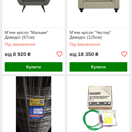
М'яке крісло "Мальме"
М'яке крісло "Честер"
Давидос (67см)
Давидос (125см)
Під замовлення
Під замовлення
8 920
18 350
від
₴
від
₴
Купити
Купити