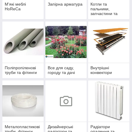
М'які меблі
Запірна арматура
Котли та
HoReCa
пальники,
запчастини та
комплектуючі
Поліпропіленові
Все для саду,
Внутрішні
труби та фітинги
городу та дачі
конвектори
Металопластикові
Дизайнерські
Радіатори
труби, фітинги
радіатори та
опалення та