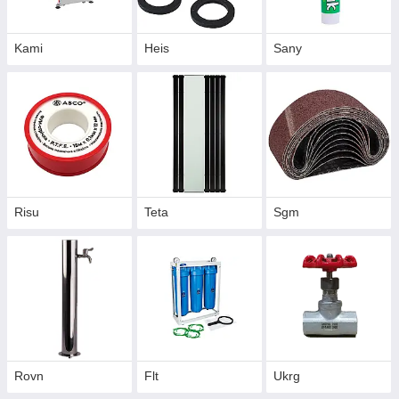
Kami
Heis
Sany
Risu
Teta
Sgm
Rovn
Flt
Ukrg