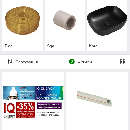
Fido
Sqa
Kore
Сортування
0
Фільтри