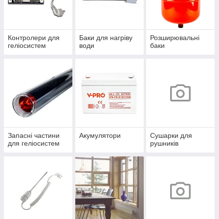
Контролери для
Баки для нагріву
Розширювальні
геліосистем
води
баки
Запасні частини
Акумулятори
Сушарки для
для геліосистем
рушників