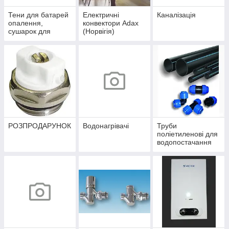
Тени для батарей
Електричні
Каналізація
опалення,
конвектори Adax
сушарок для
(Норвігія)
рушників
РОЗПРОДАРУНОК
Водонагрівачі
Труби
поліетиленові для
водопостачання