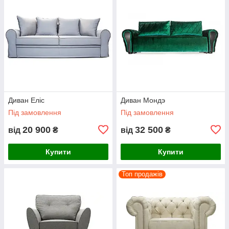
Диван Еліс
Диван Мондэ
Під замовлення
Під замовлення
20 900
32 500
від
₴
від
₴
Купити
Купити
Топ продажів