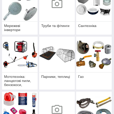
Мережеві
Труби та фітинги
Сантехніка
інвертори
Мототехніка:
Парники, теплиці
Газ
ланцюгові пили,
бензокоси,
мотопомпи,
повітродувки