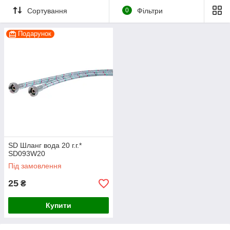
Сортування
0
Фільтри
Подарунок
SD Шланг вода 20 г.г.*
SD093W20
Під замовлення
25
₴
Купити