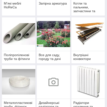
М'які меблі
Запірна арматура
Котли та
HoReCa
пальники,
запчастини та
комплектуючі
Поліпропіленові
Все для саду,
Внутрішні
труби та фітинги
городу та дачі
конвектори
Металопластикові
Дизайнерські
Радіатори
труби, фітинги
радіатори та
опалення та