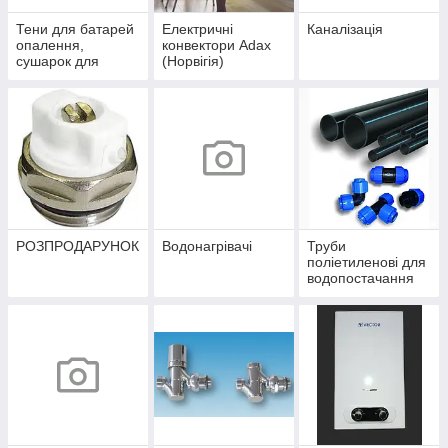
Тени для батарей
Електричні
Каналізація
опалення,
конвектори Adax
сушарок для
(Норвігія)
рушників
РОЗПРОДАРУНОК
Водонагрівачі
Труби
поліетиленові для
водопостачання