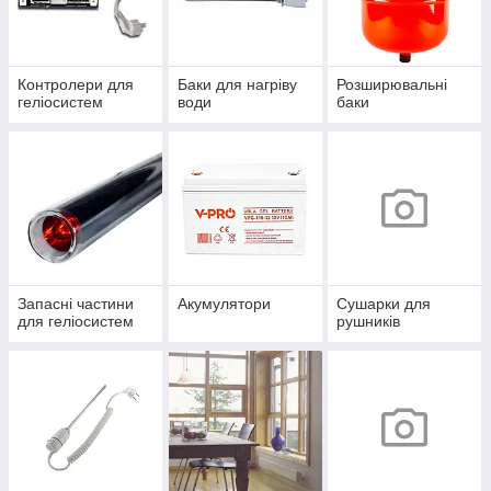
Контролери для
Баки для нагріву
Розширювальні
геліосистем
води
баки
Запасні частини
Акумулятори
Сушарки для
для геліосистем
рушників