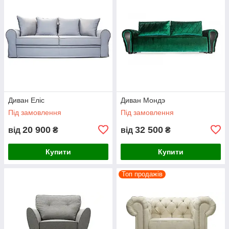
Диван Еліс
Диван Мондэ
Під замовлення
Під замовлення
20 900
32 500
від
₴
від
₴
Купити
Купити
Топ продажів