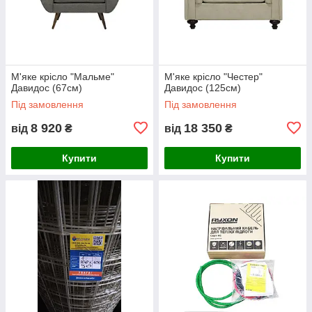
М'яке крісло "Мальме"
М'яке крісло "Честер"
Давидос (67см)
Давидос (125см)
Під замовлення
Під замовлення
8 920
18 350
від
₴
від
₴
Купити
Купити