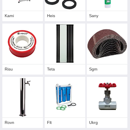
Kami
Heis
Sany
Risu
Teta
Sgm
Rovn
Flt
Ukrg