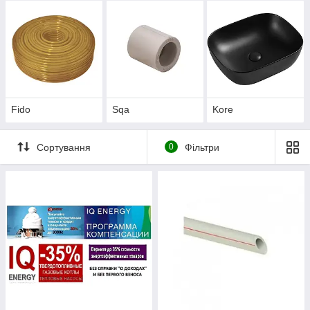
Fido
Sqa
Kore
Сортування
0
Фільтри