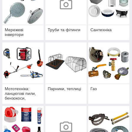
Мережеві
Труби та фітинги
Сантехніка
інвертори
Мототехніка:
Парники, теплиці
Газ
ланцюгові пили,
бензокоси,
мотопомпи,
повітродувки