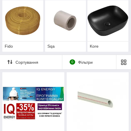
Fido
Sqa
Kore
Сортування
0
Фільтри