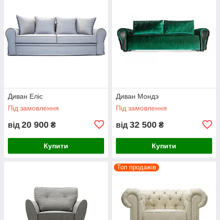
Диван Еліс
Диван Мондэ
Під замовлення
Під замовлення
20 900
32 500
від
₴
від
₴
Купити
Купити
Топ продажів