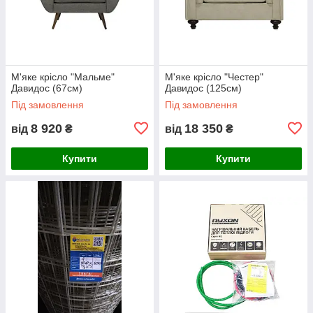
М'яке крісло "Мальме"
М'яке крісло "Честер"
Давидос (67см)
Давидос (125см)
Під замовлення
Під замовлення
8 920
18 350
від
₴
від
₴
Купити
Купити