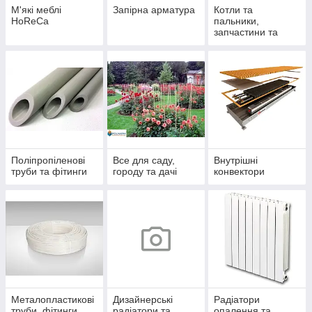
М'які меблі
Запірна арматура
Котли та
HoReCa
пальники,
запчастини та
комплектуючі
Поліпропіленові
Все для саду,
Внутрішні
труби та фітинги
городу та дачі
конвектори
Металопластикові
Дизайнерські
Радіатори
труби, фітинги
радіатори та
опалення та