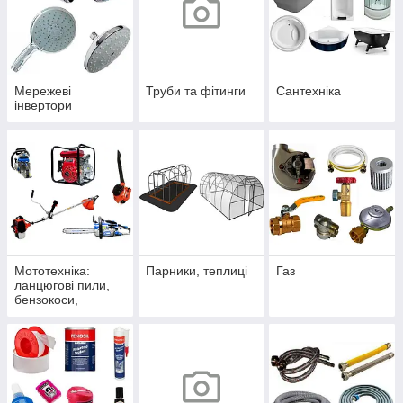
Мережеві
Труби та фітинги
Сантехніка
інвертори
Мототехніка:
Парники, теплиці
Газ
ланцюгові пили,
бензокоси,
мотопомпи,
повітродувки