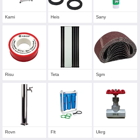
Kami
Heis
Sany
Risu
Teta
Sgm
Rovn
Flt
Ukrg