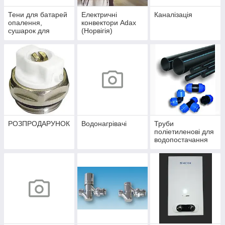
Тени для батарей
Електричні
Каналізація
опалення,
конвектори Adax
сушарок для
(Норвігія)
рушників
РОЗПРОДАРУНОК
Водонагрівачі
Труби
поліетиленові для
водопостачання