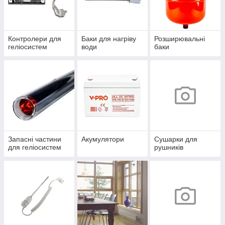
Контролери для
Баки для нагріву
Розширювальні
геліосистем
води
баки
Запасні частини
Акумулятори
Сушарки для
для геліосистем
рушників