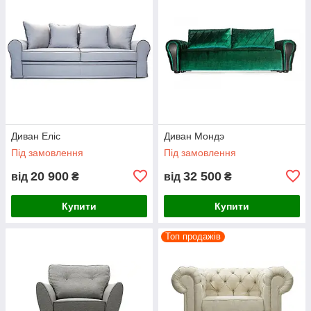
Диван Еліс
Диван Мондэ
Під замовлення
Під замовлення
20 900
32 500
від
₴
від
₴
Купити
Купити
Топ продажів