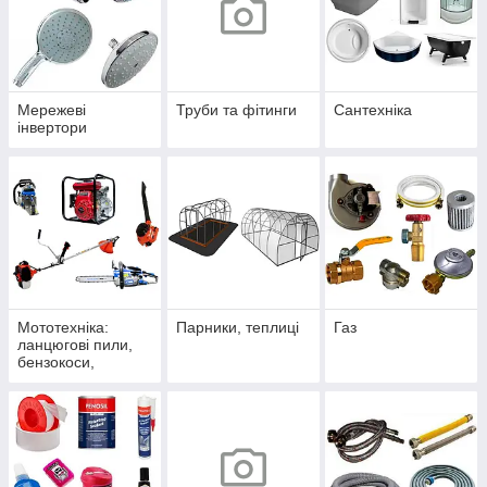
Мережеві
Труби та фітинги
Сантехніка
інвертори
Мототехніка:
Парники, теплиці
Газ
ланцюгові пили,
бензокоси,
мотопомпи,
повітродувки