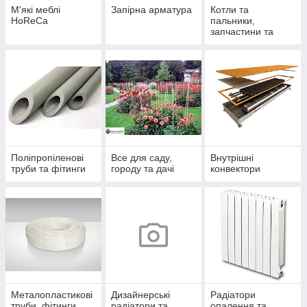
М'які меблі
Запірна арматура
Котли та
HoReCa
пальники,
запчастини та
комплектуючі
Поліпропіленові
Все для саду,
Внутрішні
труби та фітинги
городу та дачі
конвектори
Металопластикові
Дизайнерські
Радіатори
труби, фітинги
радіатори та
опалення та