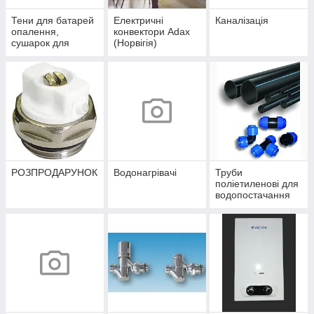
Тени для батарей
Електричні
Каналізація
опалення,
конвектори Adax
сушарок для
(Норвігія)
рушників
РОЗПРОДАРУНОК
Водонагрівачі
Труби
поліетиленові для
водопостачання