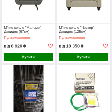
М'яке крісло "Мальме"
М'яке крісло "Честер"
Давидос (67см)
Давидос (125см)
Під замовлення
Під замовлення
8 920
18 350
від
₴
від
₴
Купити
Купити