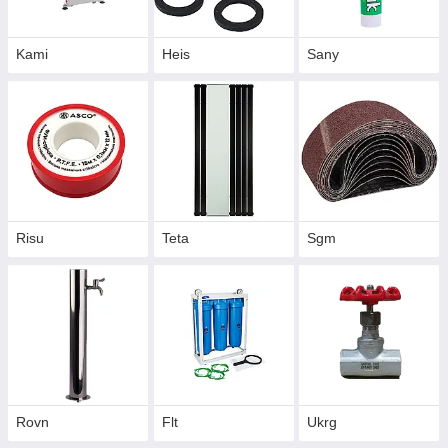
Kami
Heis
Sany
Risu
Teta
Sgm
Rovn
Flt
Ukrg