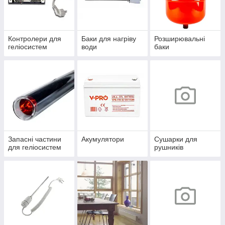
Контролери для
Баки для нагріву
Розширювальні
геліосистем
води
баки
Запасні частини
Акумулятори
Сушарки для
для геліосистем
рушників