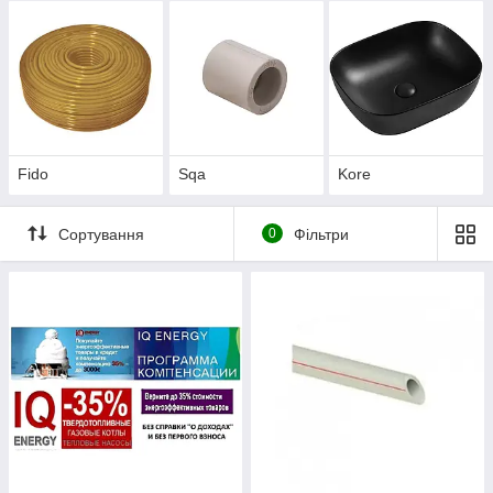
Fido
Sqa
Kore
Сортування
0
Фільтри