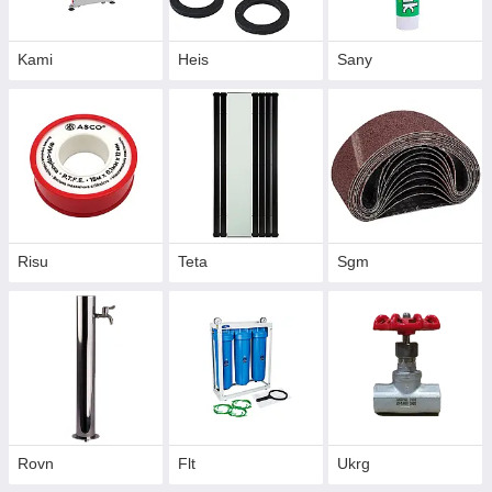
Kami
Heis
Sany
Risu
Teta
Sgm
Rovn
Flt
Ukrg