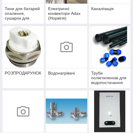
Тени для батарей
Електричні
Каналізація
опалення,
конвектори Adax
сушарок для
(Норвігія)
рушників
РОЗПРОДАРУНОК
Водонагрівачі
Труби
поліетиленові для
водопостачання