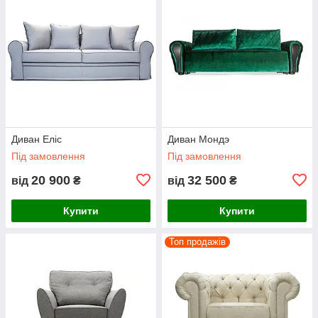
Диван Еліс
Диван Мондэ
Під замовлення
Під замовлення
20 900
32 500
від
₴
від
₴
Купити
Купити
Топ продажів