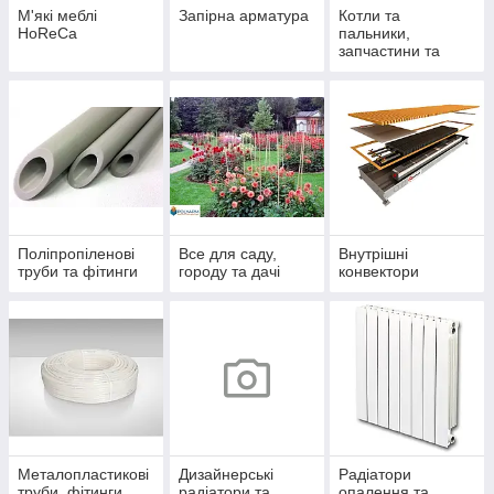
М'які меблі
Запірна арматура
Котли та
HoReCa
пальники,
запчастини та
комплектуючі
Поліпропіленові
Все для саду,
Внутрішні
труби та фітинги
городу та дачі
конвектори
Металопластикові
Дизайнерські
Радіатори
труби, фітинги
радіатори та
опалення та