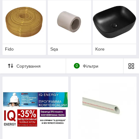
Fido
Sqa
Kore
Сортування
0
Фільтри