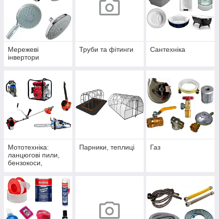
Мережеві
Труби та фітинги
Сантехніка
інвертори
Мототехніка:
Парники, теплиці
Газ
ланцюгові пили,
бензокоси,
мотопомпи,
повітродувки