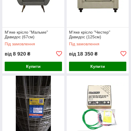
М'яке крісло "Мальме"
М'яке крісло "Честер"
Давидос (67см)
Давидос (125см)
Під замовлення
Під замовлення
8 920
18 350
від
₴
від
₴
Купити
Купити