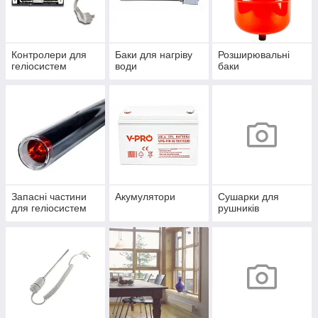
Контролери для
Баки для нагріву
Розширювальні
геліосистем
води
баки
Запасні частини
Акумулятори
Сушарки для
для геліосистем
рушників