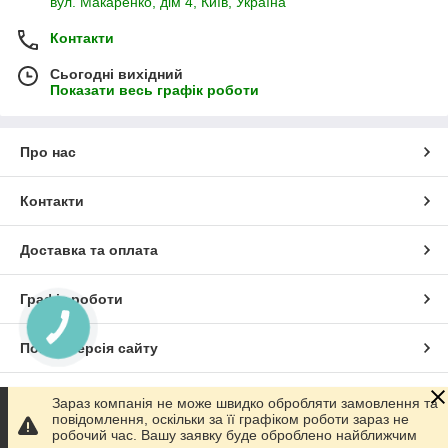
вул. Макаренко, дім 4, Київ, Україна
Контакти
Сьогодні вихідний
Показати весь графік роботи
Про нас
Контакти
Доставка та оплата
Графік роботи
КНОПКА
ЗВ'ЯЗКУ
Повна версія сайту
Сайт створено на маркетплейсі
Prom.ua
Зараз компанія не може швидко обробляти замовлення та
повідомлення, оскільки за її графіком роботи зараз не
робочий час. Вашу заявку буде оброблено найближчим
Політика конфіденційності