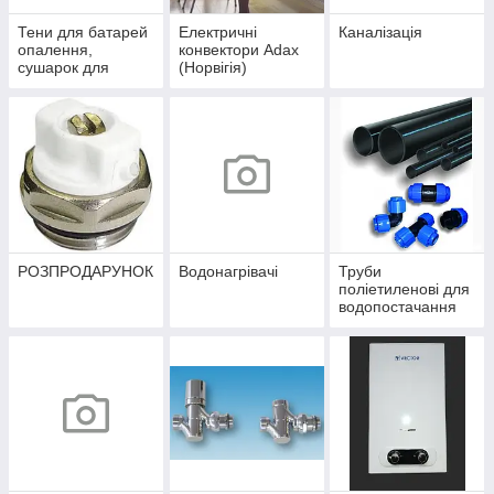
Тени для батарей
Електричні
Каналізація
опалення,
конвектори Adax
сушарок для
(Норвігія)
рушників
РОЗПРОДАРУНОК
Водонагрівачі
Труби
поліетиленові для
водопостачання