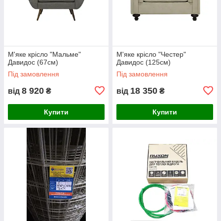
М'яке крісло "Мальме"
М'яке крісло "Честер"
Давидос (67см)
Давидос (125см)
Під замовлення
Під замовлення
8 920
18 350
від
₴
від
₴
Купити
Купити