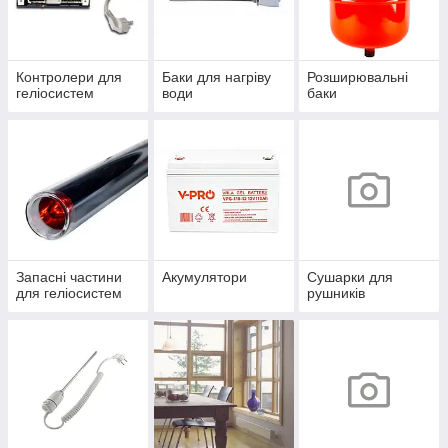
Контролери для
Баки для нагріву
Розширювальні
геліосистем
води
баки
Запасні частини
Акумулятори
Сушарки для
для геліосистем
рушників