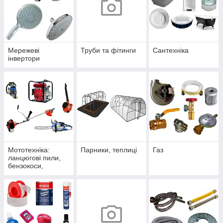
Мережеві
Труби та фітинги
Сантехніка
інвертори
Мототехніка:
Парники, теплиці
Газ
ланцюгові пили,
бензокоси,
мотопомпи,
повітродувки