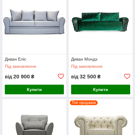
Диван Еліс
Диван Мондэ
Під замовлення
Під замовлення
20 900
32 500
від
₴
від
₴
Купити
Купити
Топ продажів