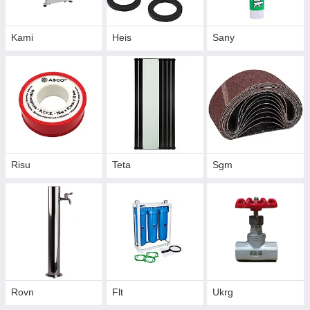
Kami
Heis
Sany
Risu
Teta
Sgm
Rovn
Flt
Ukrg