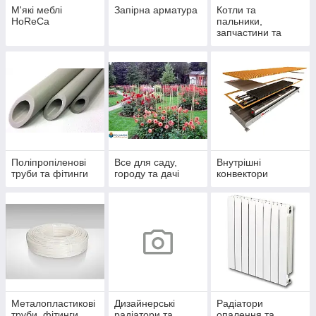
М'які меблі
Запірна арматура
Котли та
HoReCa
пальники,
запчастини та
комплектуючі
Поліпропіленові
Все для саду,
Внутрішні
труби та фітинги
городу та дачі
конвектори
Металопластикові
Дизайнерські
Радіатори
труби, фітинги
радіатори та
опалення та