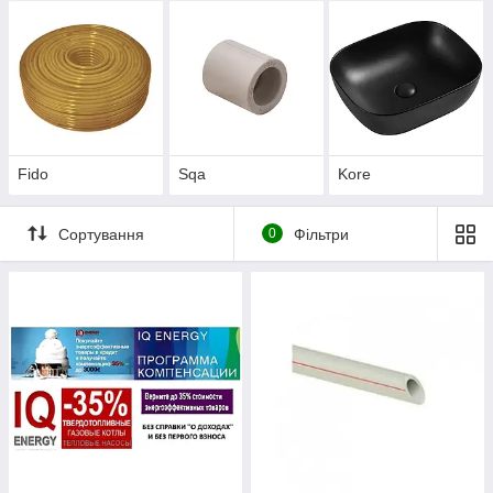
Fido
Sqa
Kore
Сортування
0
Фільтри