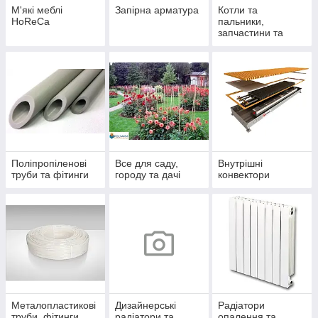
М'які меблі
Запірна арматура
Котли та
HoReCa
пальники,
запчастини та
комплектуючі
Поліпропіленові
Все для саду,
Внутрішні
труби та фітинги
городу та дачі
конвектори
Металопластикові
Дизайнерські
Радіатори
труби, фітинги
радіатори та
опалення та