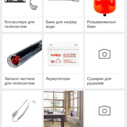
Контролери для
Баки для нагріву
Розширювальні
геліосистем
води
баки
Запасні частини
Акумулятори
Сушарки для
для геліосистем
рушників