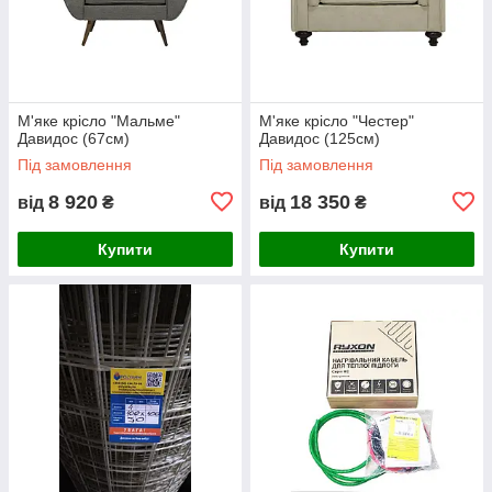
М'яке крісло "Мальме"
М'яке крісло "Честер"
Давидос (67см)
Давидос (125см)
Під замовлення
Під замовлення
8 920
18 350
від
₴
від
₴
Купити
Купити