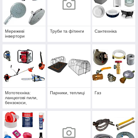
Мережеві
Труби та фітинги
Сантехніка
інвертори
Мототехніка:
Парники, теплиці
Газ
ланцюгові пили,
бензокоси,
мотопомпи,
повітродувки