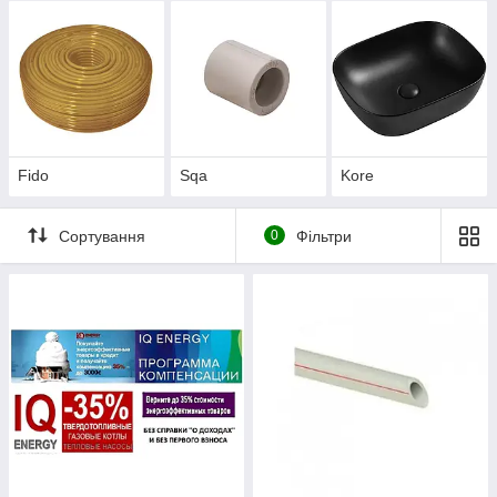
Fido
Sqa
Kore
Сортування
0
Фільтри