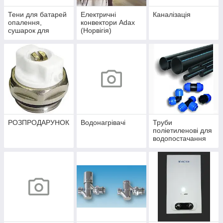
Тени для батарей
Електричні
Каналізація
опалення,
конвектори Adax
сушарок для
(Норвігія)
рушників
РОЗПРОДАРУНОК
Водонагрівачі
Труби
поліетиленові для
водопостачання