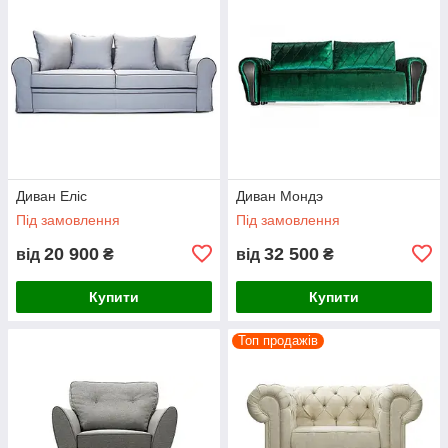
Диван Еліс
Диван Мондэ
Під замовлення
Під замовлення
20 900
32 500
від
₴
від
₴
Купити
Купити
Топ продажів