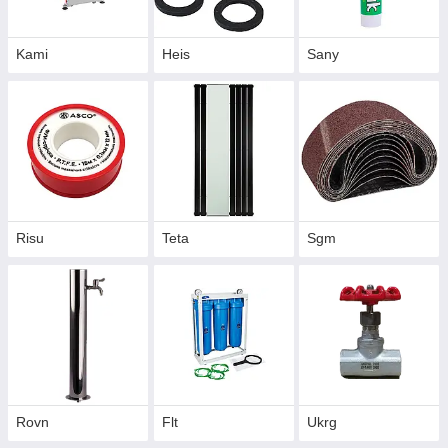
Kami
Heis
Sany
Risu
Teta
Sgm
Rovn
Flt
Ukrg