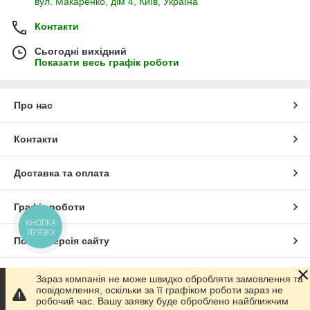
вул. Макаренко, дім 4, Київ, Україна
Контакти
Сьогодні вихідний
Показати весь графік роботи
Про нас
Контакти
Доставка та оплата
Графік роботи
КНОПКА
ЗВ'ЯЗКУ
Повна версія сайту
Сайт створено на маркетплейсі
Prom.ua
Зараз компанія не може швидко обробляти замовлення та
повідомлення, оскільки за її графіком роботи зараз не
робочий час. Вашу заявку буде оброблено найближчим
Політика конфіденційності