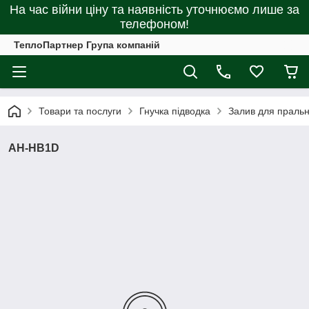
На час війни ціну та наявність уточнюємо лише за
телефоном!
ТеплоПартнер Група компаній
Товари та послуги
Гнучка підводка
Залив для праль
AH-HB1D