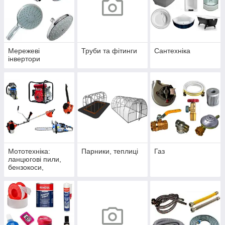
Мережеві
Труби та фітинги
Сантехніка
інвертори
Мототехніка:
Парники, теплиці
Газ
ланцюгові пили,
бензокоси,
мотопомпи,
повітродувки