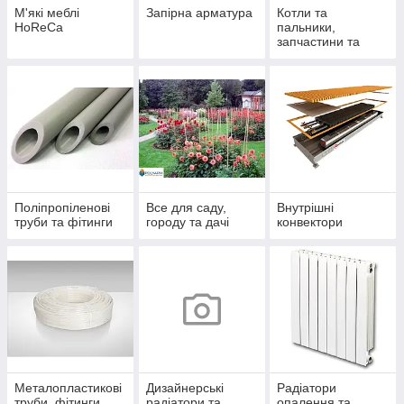
М'які меблі
Запірна арматура
Котли та
HoReCa
пальники,
запчастини та
комплектуючі
Поліпропіленові
Все для саду,
Внутрішні
труби та фітинги
городу та дачі
конвектори
Металопластикові
Дизайнерські
Радіатори
труби, фітинги
радіатори та
опалення та