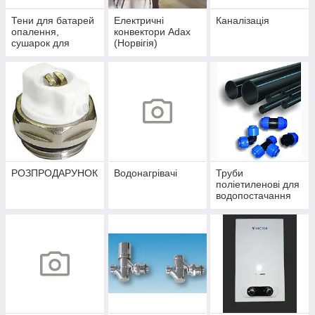
Тени для батарей
Електричні
Каналізація
опалення,
конвектори Adax
сушарок для
(Норвігія)
рушників
РОЗПРОДАРУНОК
Водонагрівачі
Труби
поліетиленові для
водопостачання