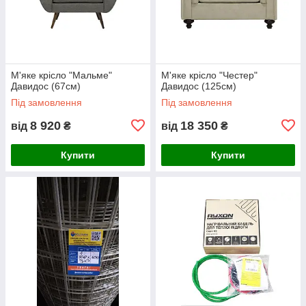
М'яке крісло "Мальме"
М'яке крісло "Честер"
Давидос (67см)
Давидос (125см)
Під замовлення
Під замовлення
8 920
18 350
від
₴
від
₴
Купити
Купити