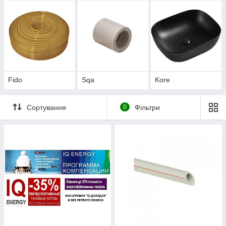
Fido
Sqa
Kore
Сортування
0
Фільтри