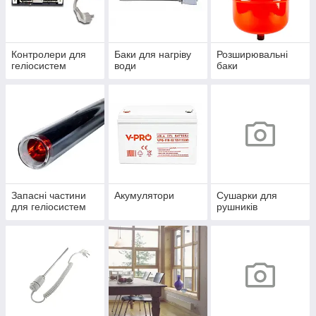
Контролери для
Баки для нагріву
Розширювальні
геліосистем
води
баки
Запасні частини
Акумулятори
Сушарки для
для геліосистем
рушників