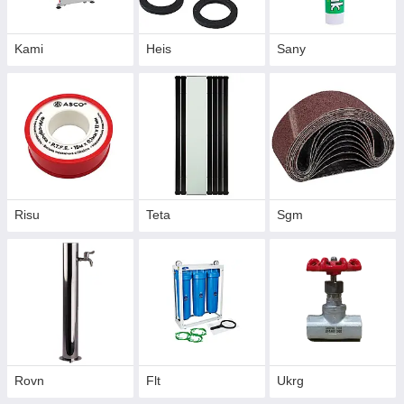
Kami
Heis
Sany
Risu
Teta
Sgm
Rovn
Flt
Ukrg