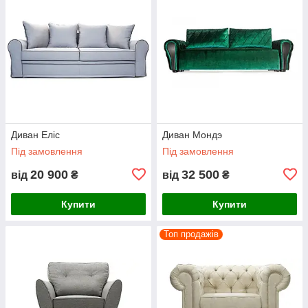
Диван Еліс
Диван Мондэ
Під замовлення
Під замовлення
20 900
32 500
від
₴
від
₴
Купити
Купити
Топ продажів