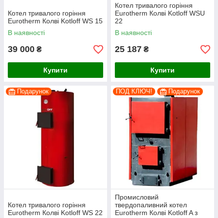
Котел тривалого горіння
Котел тривалого горіння
Eurotherm Колві Kotloff WSU
Eurotherm Колві Kotloff WS 15
22
В наявності
В наявності
39 000
25 187
₴
₴
Купити
Купити
Подарунок
ПОД КЛЮЧ!
Подарунок
Промисловий
Котел тривалого горіння
твердопаливний котел
Eurotherm Колві Kotloff WS 22
Eurotherm Колві Kotloff A з