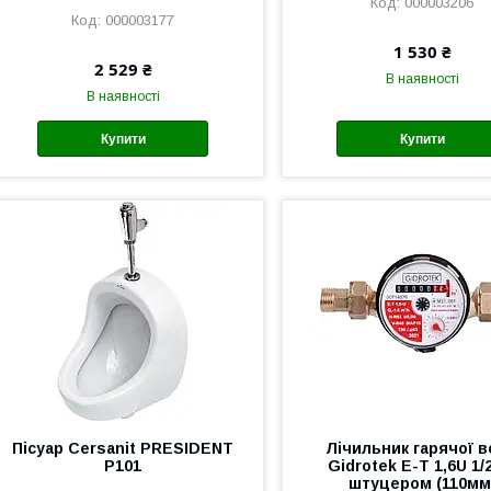
000003206
000003177
1 530 ₴
2 529 ₴
В наявності
В наявності
Купити
Купити
Пісуар Cersanit PRESIDENT
Лічильник гарячої 
P101
Gidrotek E-T 1,6U 1/2
штуцером (110мм