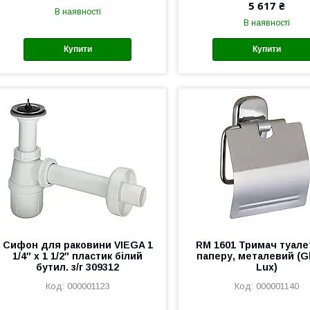
5 617 ₴
В наявності
В наявності
Купити
Купити
Сифон для раковини VIEGA 1
RM 1601 Тримач туале
1/4″ x 1 1/2″ пластик білий
паперу, металевий (G
бутил. з/г 309312
Lux)
000001123
000001140