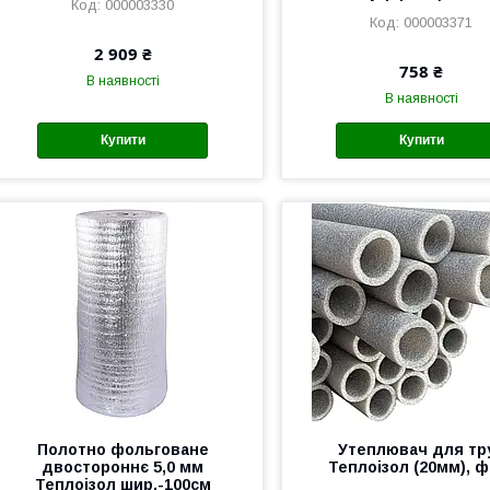
000003330
000003371
2 909 ₴
758 ₴
В наявності
В наявності
Купити
Купити
Полотно фольговане
Утеплювач для тр
двостороннє 5,0 мм
Теплоізол (20мм), ф
Теплоізол шир.-100см