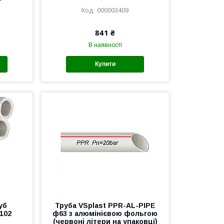
000003409
841 ₴
В наявності
Купити
уб
Труба VSplast PPR-AL-PIPE
102
ф63 з алюмінієвою фольгою
(червоні літери на упаковці)