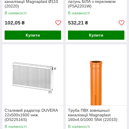
каналізації Magnaplast Ø110
латунь БІЛА з переливом
(20220)
(PSA2201W)
В наявності
В наявності
102,05
532,21
₴
₴
Купити
Купити
Сталевий радіатор DUVERA
Tруба ПВХ зовнішньої
22х500х1600 ниж.
каналізації Magnaplast
(DS22516S)
160x4,0/1000 SN4 (22010)
В наявності
В наявності