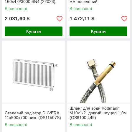
160x4,0/3000 SN4 (22023)
мм посилений
В наявності
В наявності
2 031,60
1 472,11
₴
₴
Купити
Купити
Шланг для води Kottmann
Сталевий радіатор DUVERA
M10x1/2" довгий штуцер 1,0м
11х500х700 ниж. (DS11507S)
(GS8100.449)
В наявності
В наявності