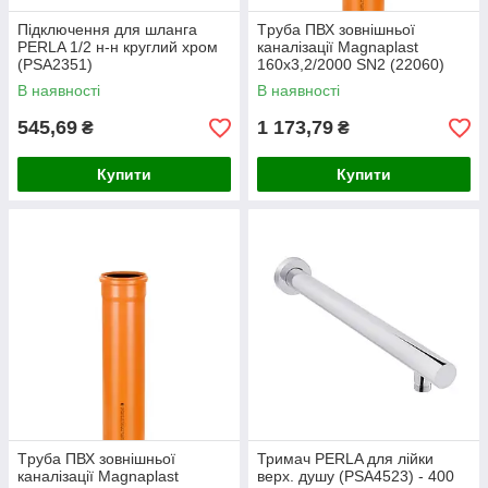
Підключення для шланга
Tруба ПВХ зовнішньої
PERLA 1/2 н-н круглий хром
каналізації Magnaplast
(PSA2351)
160x3,2/2000 SN2 (22060)
В наявності
В наявності
545,69
1 173,79
₴
₴
Купити
Купити
Tруба ПВХ зовнішньої
Тримач PERLA для лійки
каналізації Magnaplast
верх. душу (PSA4523) - 400