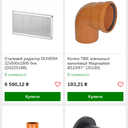
Сталевий радіатор DUVERA
Коліно ПВХ зовнішньої
22х500х1800 бок.
каналізації Magnaplast
(DS22518B)
Ø110/87° (20140)
В наявності
В наявності
6 590,12
193,21
₴
₴
Купити
Купити