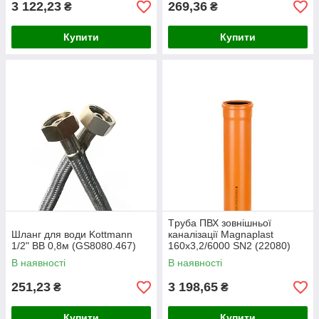
3 122,23
269,36
₴
₴
Купити
Купити
Tруба ПВХ зовнішньої
Шланг для води Kottmann
каналізації Magnaplast
1/2" ВВ 0,8м (GS8080.467)
160x3,2/6000 SN2 (22080)
В наявності
В наявності
251,23
3 198,65
₴
₴
Купити
Купити