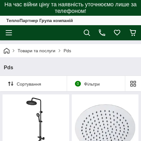
На час війни ціну та наявність уточнюємо лише за
телефоном!
ТеплоПартнер Група компаній
Товари та послуги
Pds
Pds
Сортування
0
Фільтри