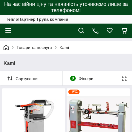
На час війни ціну та наявність уточнюємо лише за
телефоном!
ТеплоПартнер Група компаній
Товари та послуги
Kami
Kami
Сортування
0
Фільтри
–6%