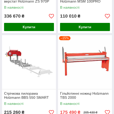
верстат Holzmann ZS 970P
Holzmann MSM 100PRO
В наявності
В наявності
336 670
110 010
₴
₴
Купити
Купити
–15%
Стрічкова пилорама
Гільйотинні ножиці Holzmann
Holzmann BBS 550 SMART
TBS 2000
В наявності
В наявності
215 260
175 490
₴
₴
205 430 ₴