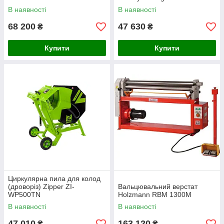
В наявності
В наявності
68 200
47 630
₴
₴
Купити
Купити
Циркулярна пила для колод
(дроворіз) Zipper ZI-
Вальцювальний верстат
WP500TN
Holzmann RBM 1300M
В наявності
В наявності
47 010
163 120
₴
₴