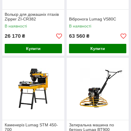
Вольєр для домашніх птахів
Zipper ZI-CR382
Вібронога Lumag VS80C
В наявності
В наявності
26 170
63 560
₴
₴
Купити
Купити
Каменеріз Lumag STM 450-
Затиральна машина по
700
бетону Lumag BT900