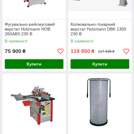
Фугувально-рейсмусовий
Копіювально-токарний
верстат Holzmann HOB
верстат Holzmann DBK 1300
260ABS 230 В
230 В
В наявності
В наявності
75 900
119 950
₴
₴
127 430 ₴
Купити
Купити