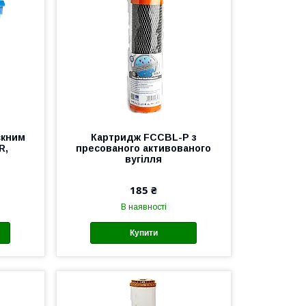
скним
Картридж FCCBL-P з
R,
пресованого активованого
вугілля
185 ₴
В наявності
Купити