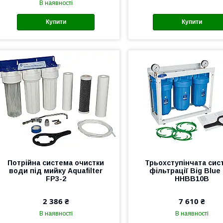
В наявності
Купити
Купити
Потрійна система очистки
Трьохступінчата сис
води під мийку Aquafilter
фільтрації Big Blue
FP3-2
HHBB10B
2 386 ₴
7 610 ₴
В наявності
В наявності