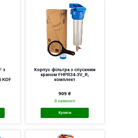
 з
Корпус фільтра з спускним
краном FHPR34-3V_R,
і KDF
комплект
909 ₴
В наявності
Купити