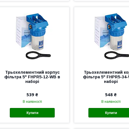
Трьохелементний корпус
Трьохелементний ко
фільтра 5" FHPR5-12-WB в
фільтра 5" FHPR5-34
наборі
наборі
539 ₴
548 ₴
В наявності
В наявності
Купити
Купити