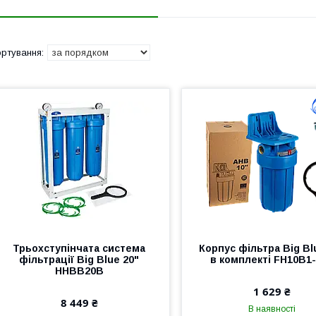
Трьохступінчата система
Корпус фільтра Big Bl
фільтрації Big Blue 20"
в комплекті FH10B1
HHBB20B
1 629 ₴
8 449 ₴
В наявності