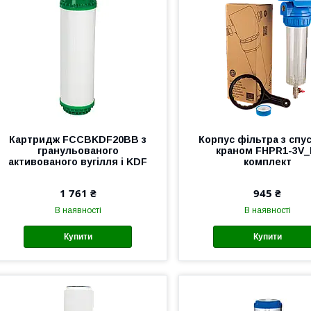
Картридж FCCBKDF20BB з
Корпус фільтра з спу
гранульованого
краном FHPR1-3V_
активованого вугілля і KDF
комплект
1 761 ₴
945 ₴
В наявності
В наявності
Купити
Купити