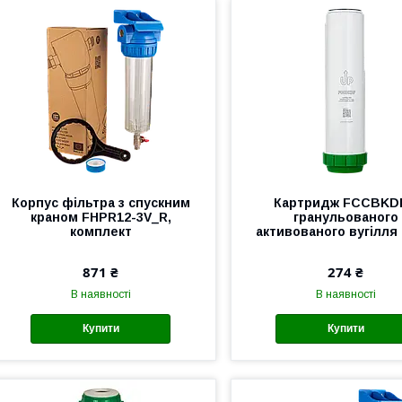
Корпус фільтра з спускним
Картридж FCCBKDF
краном FHPR12-3V_R,
гранульованого
комплект
активованого вугілля 
871 ₴
274 ₴
В наявності
В наявності
Купити
Купити