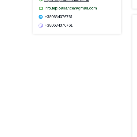
info.teploaliance@gmail.com
+380634376761
+380634376761