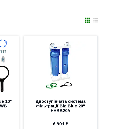
ue 10"
Двоступінчата система
-WB
фільтрації Big Blue 20"
HHBB20A
6 901 ₴