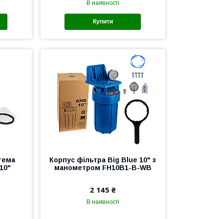
В наявності
Купити
тема
Корпус фільтра Big Blue 10" з
 10"
манометром FH10B1-B-WB
2 145 ₴
В наявності