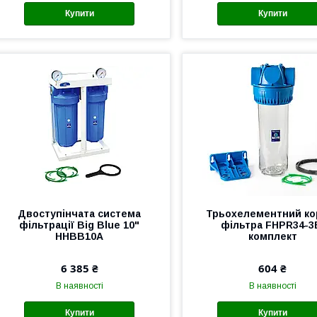
Купити
Купити
Двоступінчата система
Трьохелементний ко
фільтрації Big Blue 10"
фільтра FHPR34-3
HHBB10A
комплект
6 385 ₴
604 ₴
В наявності
В наявності
Купити
Купити