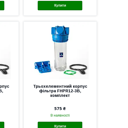
Купити
рпус
Трьохелементний корпус
B,
фільтра FHPR12-3B,
комплект
575 ₴
В наявності
Купити