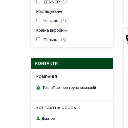
ZENNER
1
Розташування
На кран
3
Країна виробник
Польща
3
КОНТАКТИ
ТеплоПартнер група компаній
Дмитро