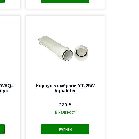
WWAQ-
Корпус мембрани YT-25W
рпус
Aquafilter
329 ₴
В наявності
Купити