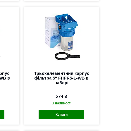
рпус
Трьохелементний корпус
-WB в
фільтра 5" FHPR5-1-WB в
наборі
574 ₴
В наявності
Купити