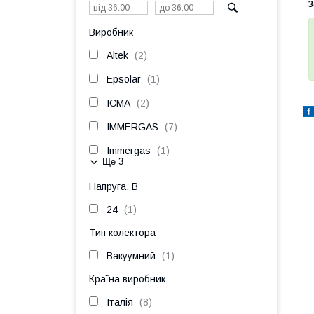
з
Виробник
Altek
2
Epsolar
1
ICMA
2
IMMERGAS
7
Immergas
1
Ще 3
Напруга, В
24
1
Тип колектора
Вакуумний
1
Країна виробник
Італія
8