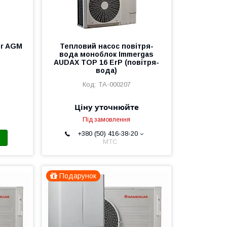
er AGM
Тепловий насос повітря-
вода моноблок Immergas
AUDAX TOP 16 ErP (повітря-
вода)
ТА-000207
Ціну уточнюйте
Під замовлення
+380 (50) 416-38-20
МТС
Подарунок