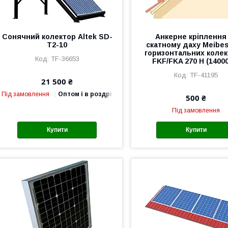
Сонячний колектор Altek SD-
Анкерне кріплення
T2-10
скатному даху Meibe
горизонтальних колек
TF-36653
FKF/FKA 270 H (1400
TF-41195
21 500 ₴
Під замовлення
Оптом і в роздріб
500 ₴
Під замовлення
Купити
Купити