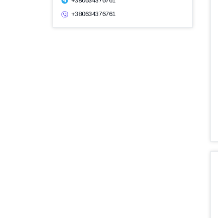
+380634376761
+380634376761