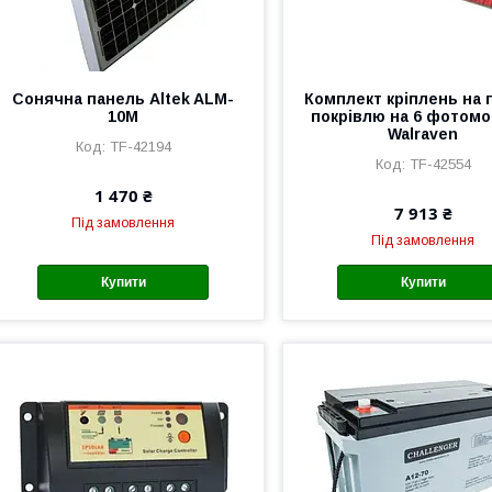
Сонячна панель Altek ALM-
Комплект кріплень на 
10M
покрівлю на 6 фотомо
Walraven
TF-42194
TF-42554
1 470 ₴
7 913 ₴
Під замовлення
Під замовлення
Купити
Купити