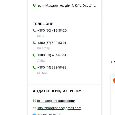
вул. Макаренко, дім 4, Київ, Україна
+380 (50) 416-38-20
МТС
+380 (67) 530-83-91
Київстар
+380 (63) 437-67-61
Лайф
+380 (44) 338-58-89
Міський
https://teploalliance.com/
info.teploaliance@gmail.com