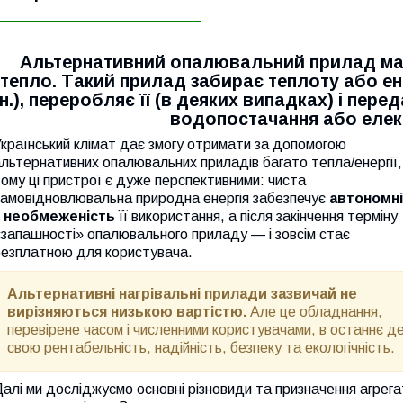
Альтернативний опалювальний прилад має
тепло. Такий прилад забирає теплоту або ене
ін.), переробляє її (в деяких випадках) і пер
водопостачання або еле
країнський клімат дає змогу отримати за допомогою
льтернативних опалювальних приладів багато тепла/енергії,
ому ці пристрої є дуже перспективними: чиста
самовідновлювальна природна енергія забезпечує
автономн
и
необмеженість
її використання, а після закінчення терміну
запашності» опалювального приладу — і зовсім стає
безплатною для користувача.
Альтернативні нагрівальні прилади зазвичай не
вирізняються низькою вартістю.
Але це обладнання,
перевірене часом і численними користувачами, в останнє д
свою рентабельність, надійність, безпеку та екологічність.
алі ми досліджуємо основні різновиди та призначення агрега