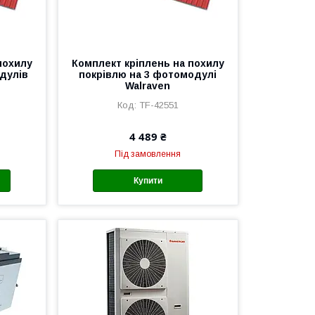
похилу
Комплект кріплень на похилу
дулів
покрівлю на 3 фотомодулі
Walraven
TF-42551
4 489 ₴
Під замовлення
Купити