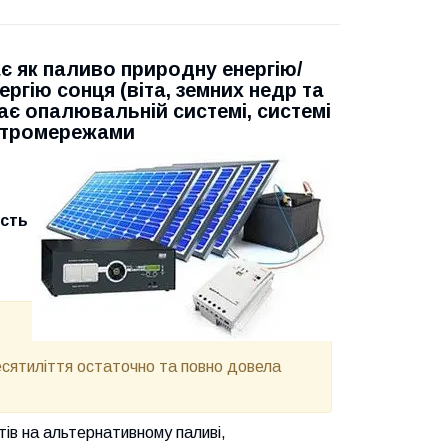
 як паливо природну енергію/
ргію сонця (віта, земних недр та
едає опалювальній системі, системі
ктромережами
ість
есятиліття остаточно та повно довела
тів на альтернативному паливі,