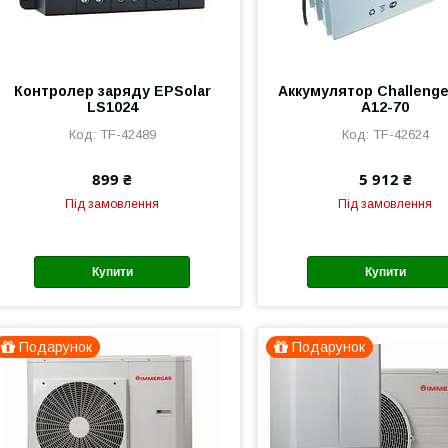
Контролер заряду EPSolar
Аккумулятор Challeng
LS1024
A12-70
TF-42489
TF-42624
899 ₴
5 912 ₴
Під замовлення
Під замовлення
Купити
Купити
Подарунок
Подарунок