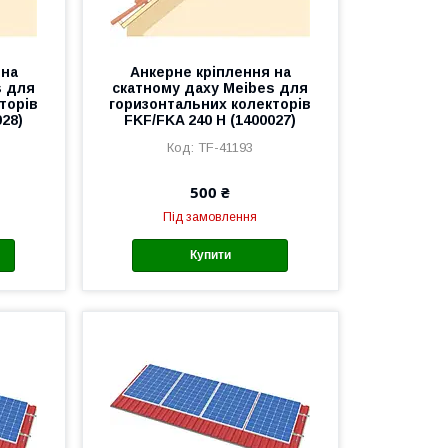
 на
Анкерне кріплення на
s для
скатному даху Meibes для
торів
горизонтальних колекторів
028)
FKF/FKA 240 H (1400027)
TF-41193
500 ₴
Під замовлення
Купити