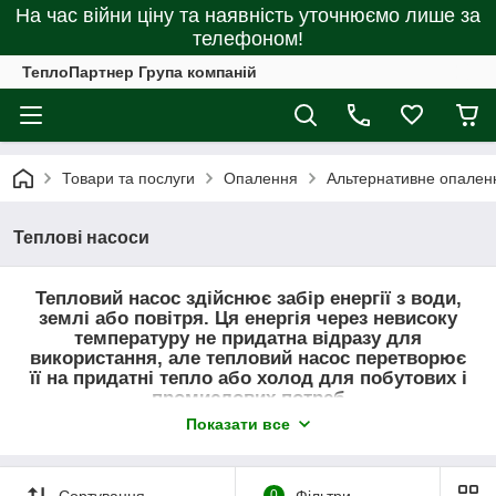
На час війни ціну та наявність уточнюємо лише за
телефоном!
ТеплоПартнер Група компаній
Товари та послуги
Опалення
Альтернативне опален
Теплові насоси
Тепловий насос здійснює забір енергії з води,
землі або повітря. Ця енергія через невисоку
температуру не придатна відразу для
використання, але тепловий насос перетворює
її на придатні тепло або холод для побутових і
промислових потреб
Показати все
Використання теплового насоса забезпечує
екологічність і економічність обігріву
приміщень і підігрівання води
Сортування
0
Фільтри