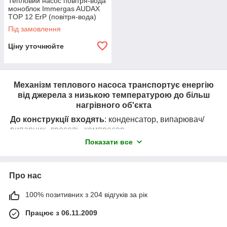
Тепловий насос повітря-вода
моноблок Immergas AUDAX
TOP 12 ErP (повітря-вода)
Під замовлення
Ціну уточнюйте
Механізм теплового насоса
транспортує енергію
від джерела з низькою температурою до більш
нагрівного об'єкта
До конструкції входять
: конденсатор, випарювач/
випарник, дросель, компресор.
Показати все
Для пуску всіх типів пристроїв потрібна електрика або
паливо (в абсорбційних моделях).
Про нас
Головна функція теплового насоса —
перекачування тепла із зовнішнього
100% позитивних з 204 відгуків за рік
середовища в опалювальну систему
Працює з 06.11.2009
Зовнішній насосний контур збирають