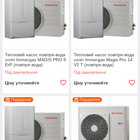
Всі теплові насоси встановлюються поблизу
каналізаційних стоків або проточної водойми/води.
Тому вже під час проєктування вдома краще
вирішити, який буде найкраще джерело енергії для
опалення та підігрівання води.
Наші інженери-теплотехніки в будь-який час
проконсультують Вас і підкажуть, який саме
Тепловий насос повітря-вода
Тепловий насос повітря-вода
опалювальний прилад вибрати
спліт Immergas MAGIS PRO 8
спліт Immergas Magis Pro 14
ErP (повітря-вода)
V2 T (повітря-вода)
Під замовлення
Під замовлення
Ціну уточнюйте
Ціну уточнюйте
Подарунок
Подарунок