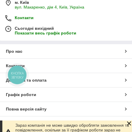
зовнішнє тепло
м. Київ
вул. Макаренко, дім 4, Київ, Україна
Контакти
Сьогодні вихідний
Показати весь графік роботи
Про нас
Контакти
КНОПКА
Зовнішні контури теплових насосів бувають:
ЗВ'ЯЗКУ
Доставка та оплата
Зовнішній повітряний контур.
Така конструкція —
повітропотужник із примусовим циркулюванням
Графік роботи
зовнішнього повітря. Насос абсорбує теплоту з
повітря/газа, який за низької температури стає
Повна версія сайту
рідиною. Рідина рухається через компресор,
нагріваючись, і далі віддає своє тепло контурам
опалення й водопостачання.
Для роботи теплового
Сайт створено на маркетплейсі
Prom.ua
Зараз компанія не може швидко обробляти замовлення та
насоса зимово застосовується антифриз. В умовах
повідомлення, оскільки за її графіком роботи зараз не