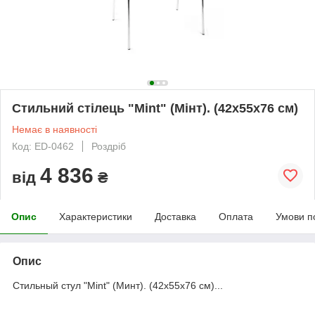
Стильний стілець "Mint" (Мінт). (42х55х76 см)
Немає в наявності
Код: ED-0462
Роздріб
4 836
від
₴
Опис
Характеристики
Доставка
Оплата
Умови п
Опис
Cтильный стул "Mint" (Минт). (42х55х76 см)...