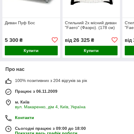
Диван Пуф Бос
Стильний 2х місний диван
Стил
"Faero" (Фаэро). (178 см)
"Fae
5 300
26 325
₴
від
₴
від
Купити
Купити
Про нас
100% позитивних з 204 відгуків за рік
Працює з 06.11.2009
м. Київ
вул. Макаренко, дім 4, Київ, Україна
Контакти
Сьогодні працює з 09:00 до 18:00
Показати весь графік роботи