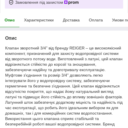
Замовлення під захистом
Опис
Характеристики
Доставка
Оплата
Умови п
Опис
Клапан зворотний 3/4" від бренду REIGER – це високоякісний
компонент, призначений для захисту водопровідної системи
від зворотного потоку води. Виготовлений з латуні, цей клапан
відрізняється стійкістю до корозії та зношування,
забезпечуючи надійну та довготривалу експлуатацію.
Муфтове з'єднання та розмір 3/4" дозволяють легко
інтегрувати його у водопровідну систему, забезпечуючи
герметичне та безпечне з'єднання. Цей клапан відрізняється
відсутністю покриття, що надає йому натуральний вигляд
латуні та підвищує його стійкість до впливу зовнішніх факторів.
Латунний шток забезпечує додаткову міцність та надійність під
час експлуатації, що робить його ідеальним вибором як для
домашніх, так і для комерційних систем водопостачання.
Використання цього клапана сприяє стабільній та
безперебійній роботі вашої водопровідної системи. Бренд