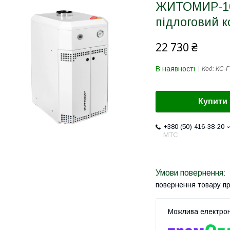
ЖИТОМИР-10
підлоговий к
22 730 ₴
В наявності
Код:
КС-Г
Купити
+380 (50) 416-38-20
МТС
повернення товару п