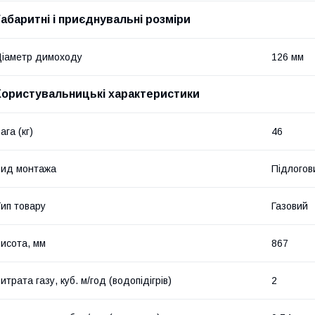
Габаритні і приєднувальні розміри
іаметр димоходу
126 мм
Користувальницькі характеристики
ага (кг)
46
ид монтажа
Підлогов
ип товару
Газовий
исота, мм
867
итрата газу, куб. м/год (водопідігрів)
2