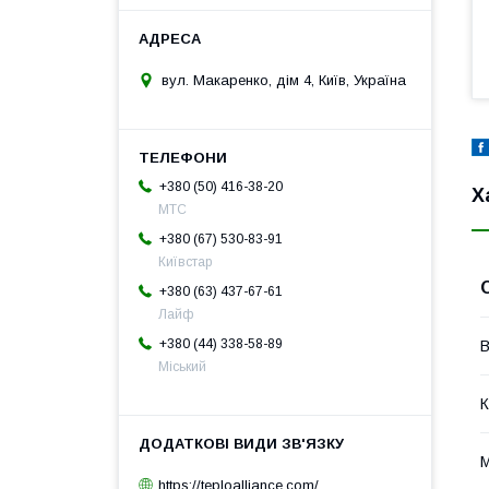
вул. Макаренко, дім 4, Київ, Україна
+380 (50) 416-38-20
Х
МТС
+380 (67) 530-83-91
Київстар
+380 (63) 437-67-61
Лайф
+380 (44) 338-58-89
В
Міський
К
М
https://teploalliance.com/