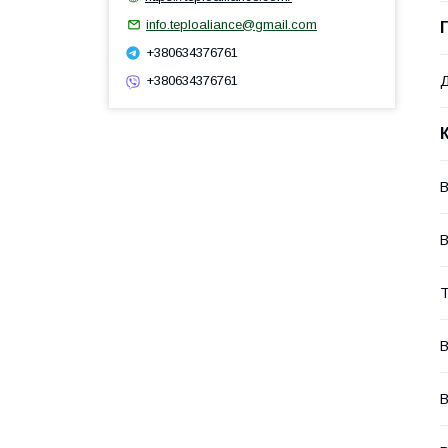
info.teploaliance@gmail.com
+380634376761
Д
+380634376761
В
В
Т
В
В