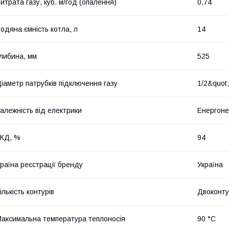
итрата газу, куб. м/год (опалення)
0,74
одяна ємність котла, л
14
либина, мм
525
іаметр патрубків підключення газу
1/2&quot;
алежність від електрики
Енергон
КД, %
94
раїна реєстрації бренду
Україна
ількість контурів
Двоконт
аксимальна температура теплоносія
90 °C