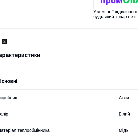
У компанії підключені
будь-який товар не п
арактеристики
Основні
иробник
Атем
олір
Білий
атеріал теплообмінника
Мідь