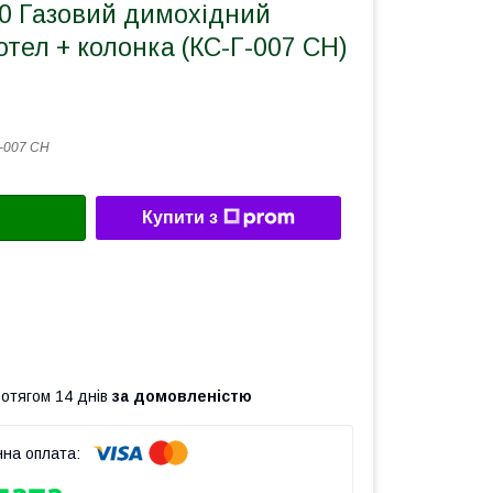
 Газовий димохідний
отел + колонка (КС-Г-007 СН)
-007 СН
Купити з
ротягом 14 днів
за домовленістю