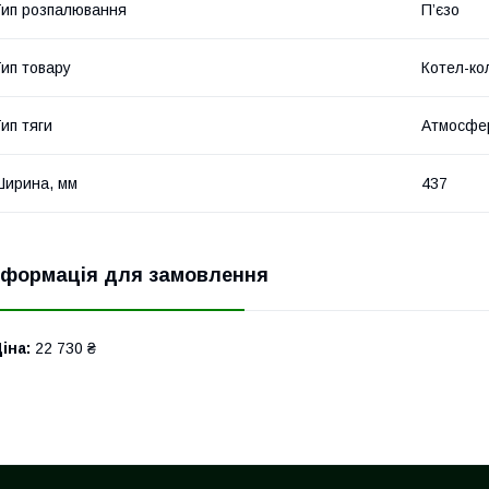
ип розпалювання
П’єзо
ип товару
Котел-ко
ип тяги
Атмосфе
ирина, мм
437
нформація для замовлення
іна:
22 730 ₴