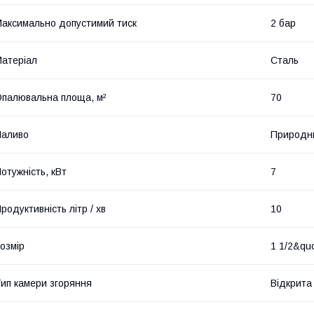
аксимально допустимий тиск
2 бар
атеріал
Сталь
палювальна площа, м²
70
Паливо
Природни
отужність, кВт
7
родуктивність літр / хв
10
озмір
1 1/2&quo
ип камери згоряння
Відкрита