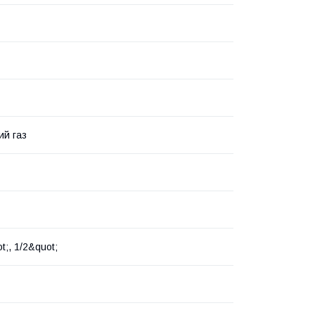
й газ
t;, 1/2&quot;