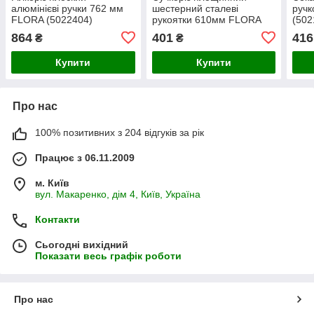
алюмінієві ручки 762 мм
шестерний сталеві
руч
FLORA (5022404)
рукоятки 610мм FLORA
(502
(5022504)
864
401
416
₴
₴
Купити
Купити
Про нас
100% позитивних з 204 відгуків за рік
Працює з 06.11.2009
м. Київ
вул. Макаренко, дім 4, Київ, Україна
Контакти
Сьогодні вихідний
Показати весь графік роботи
Про нас