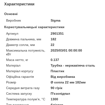
Характеристики
Основні
Виробник
Sigma
Користувальницькі характеристики
Артикул
2901351
Довжина пальника, мм
182
Діаметр сопла, мм
22
Максимальна потужність,
2025/03/01 00:00:00
кВт
Маса нетто, кг
0.137
Матеріал
Трубка - нержавіюча сталь
Матеріал корпусу
Пластик
Офіційна гарантія
Від виробника
Розмір
Ø сопла 22 мм 182мм
Середня витрата газу
90 г/рік
Система запуску
П'єзопідпал
Температура полум'я, °C
1300
Тип паковання
блістер