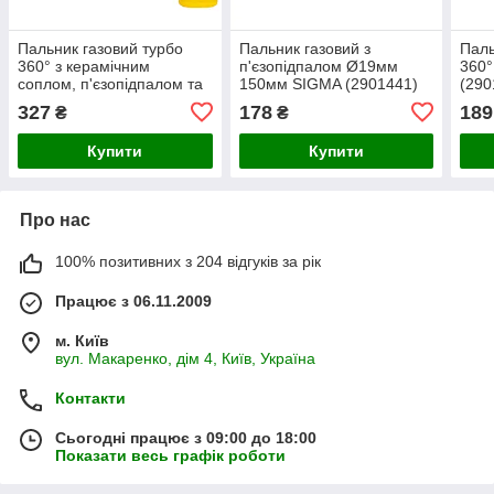
Пальник газовий турбо
Пальник газовий з
Паль
360° з керамічним
п'єзопідпалом Ø19мм
360
соплом, п'єзопідпалом та
150мм SIGMA (2901441)
(290
рукояткою Ø22мм 260мм
327
178
189
₴
₴
SIGMA (2901151)
Купити
Купити
Про нас
100% позитивних з 204 відгуків за рік
Працює з 06.11.2009
м. Київ
вул. Макаренко, дім 4, Київ, Україна
Контакти
Сьогодні працює з 09:00 до 18:00
Показати весь графік роботи