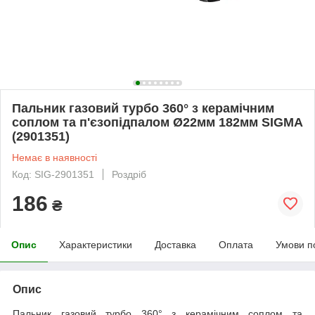
Пальник газовий турбо 360° з керамічним
соплом та п'єзопідпалом Ø22мм 182мм SIGMA
(2901351)
Немає в наявності
Код: SIG-2901351
Роздріб
186
₴
Опис
Характеристики
Доставка
Оплата
Умови п
Опис
Пальник газовий турбо 360° з керамічним соплом та