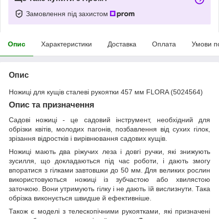
Замовлення під захистом
Опис
Характеристики
Доставка
Оплата
Умови п
Опис
Ножиці для кущів сталеві рукоятки 457 мм FLORA (5024564)
Опис та призначення
Садові ножиці - це садовий інструмент, необхідний для
обрізки квітів, молодих пагонів, позбавлення від сухих гілок,
зрізання відростків і вирівнювання садових кущів.
Ножиці мають два ріжучих леза і довгі ручки, які знижують
зусилля, що докладаються під час роботи, і дають змогу
впоратися з гілками завтовшки до 50 мм. Для великих рослин
використовуються ножиці із зубчастою або хвилястою
заточкою. Вони утримують гілку і не дають їй вислизнути. Така
обрізка виконується швидше й ефективніше.
Також є моделі з телескопічними рукоятками, які призначені