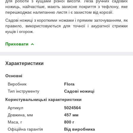
для роботи з кущами різної висоти. Леза ручних садових
ножиць, найчастіше, мають захисне покриття з тефлону, яке
перешкоджає налипанню листя і є захистом від корозії.
Садові ножиці з короткими ножами і прямим заточуванням, як
правило, використовуються для точної і акуратної стрижки
кущів і огорож.
Приховати
Характеристики
Основні
Виробник
Flora
Тип інструменту
Садові ножиці
Користувальницькі характеристики
Артикул
5024564
Довжина, мм
457 мм
Маса, г
800 г
Офіційна гарантія
Від виробника