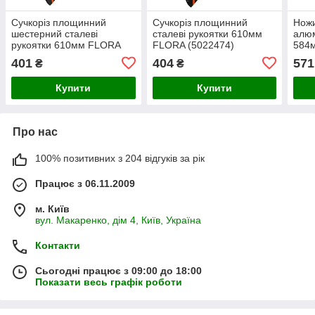
Сучкоріз площинний
Сучкоріз площинний
Ножи
шестерний сталеві
сталеві рукоятки 610мм
алюм
рукоятки 610мм FLORA
FLORA (5022474)
584
(5022504)
401
404
571
₴
₴
Купити
Купити
Про нас
100% позитивних з 204 відгуків за рік
Працює з 06.11.2009
м. Київ
вул. Макаренко, дім 4, Київ, Україна
Контакти
Сьогодні працює з 09:00 до 18:00
Показати весь графік роботи