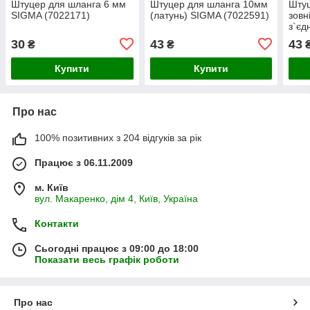
Штуцер для шланга 6 мм
Штуцер для шланга 10мм
Штуц
SIGMA (7022171)
(латунь) SIGMA (7022591)
зовн
з`єд
SIGM
30
43
43
₴
₴
Купити
Купити
Про нас
100% позитивних з 204 відгуків за рік
Працює з 06.11.2009
м. Київ
вул. Макаренко, дім 4, Київ, Україна
Контакти
Сьогодні працює з 09:00 до 18:00
Показати весь графік роботи
Про нас