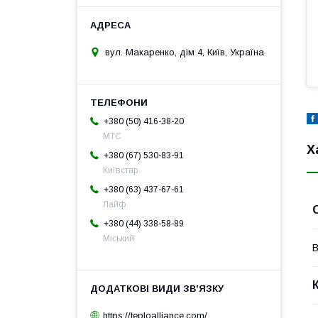
вул. Макаренко, дім 4, Київ, Україна
+380 (50) 416-38-20
МТС
Х
+380 (67) 530-83-91
Київстар
+380 (63) 437-67-61
Лайф
+380 (44) 338-58-89
Міський
В
https://teploalliance.com/