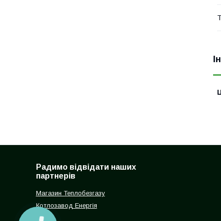
Т
І
Ц
Радимо відвідати наших
партнерів
Магазин Теплобезгазу
Котлозавод Енергія