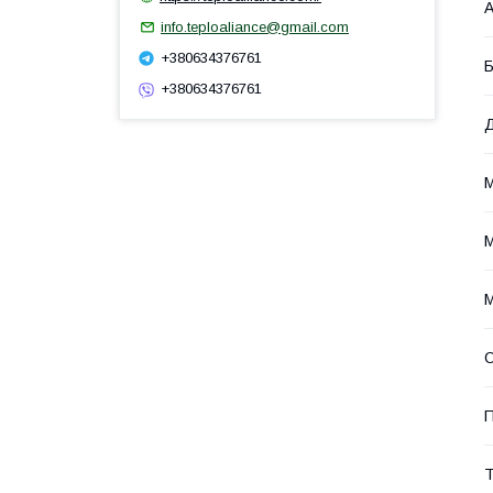
А
info.teploaliance@gmail.com
+380634376761
Б
+380634376761
Д
М
М
М
О
П
Т