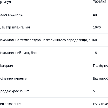
ртикул
7026541
азова одиниця
шт
іаметр шланга, мм
10×6
аксимальна температура навколишнього середовища, °C
60
аксимальний тиск, бар
15
атеріал
Полібут
фіційна гарантія
Від виро
родаж красно, шт.
5
ип паковання
PVC-паке