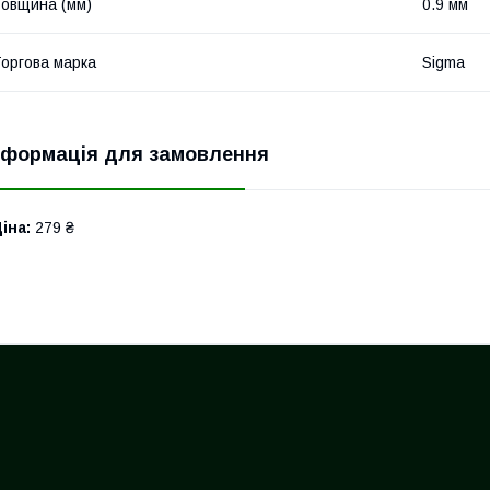
овщина (мм)
0.9 мм
оргова марка
Sigma
нформація для замовлення
іна:
279 ₴