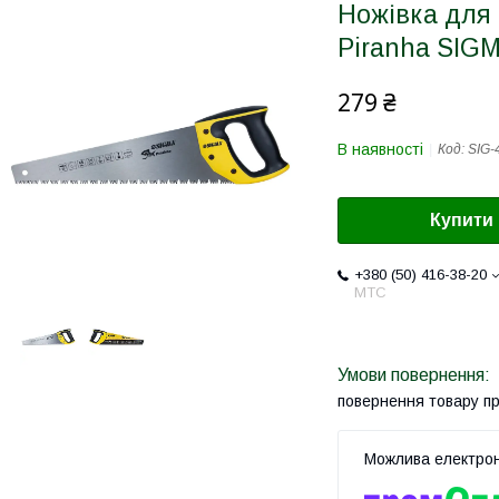
Ножівка для 
Piranha SIGM
279 ₴
В наявності
Код:
SIG-
Купити
+380 (50) 416-38-20
МТС
повернення товару п