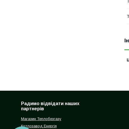
Т
Т
І
Ц
Радимо відвідати наших
партнерів
Магазин Теплобезгазу
Котлозавод Енергія