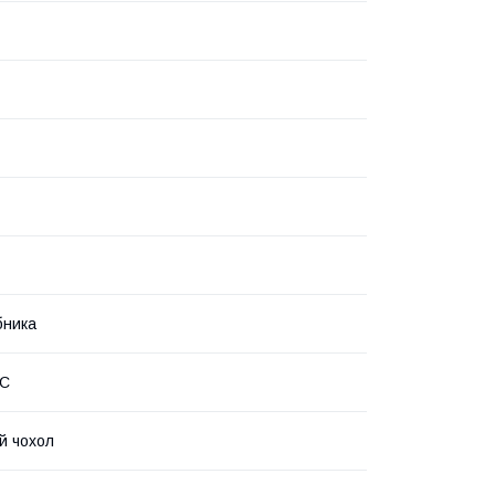
бника
RC
й чохол