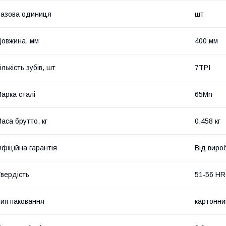
азова одиниця
шт
овжина, мм
400 мм
ількість зубів, шт
7TPI
арка сталі
65Mn
аса брутто, кг
0.458 кг
фіційна гарантія
Від виро
вердість
51-56 H
ип паковання
картонни