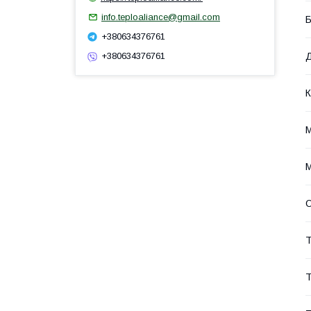
info.teploaliance@gmail.com
Б
+380634376761
Д
+380634376761
К
М
М
О
Т
Т