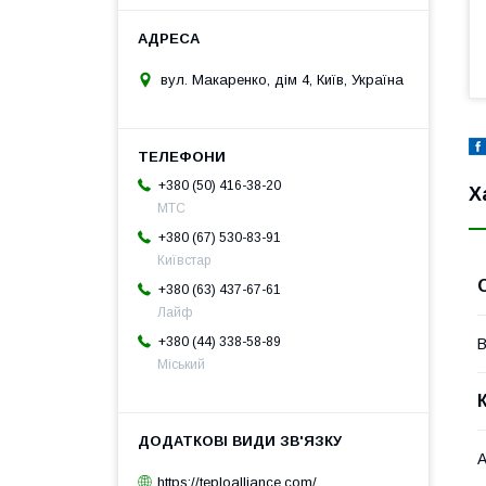
вул. Макаренко, дім 4, Київ, Україна
+380 (50) 416-38-20
Х
МТС
+380 (67) 530-83-91
Київстар
+380 (63) 437-67-61
Лайф
+380 (44) 338-58-89
В
Міський
А
https://teploalliance.com/