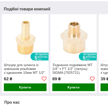
Подібні товари компанії
Штуцер для шланга із
З'єднання подовжене MT
Штуц
зовнішнім різьбовим
1/4" × FT 1/2" (латунь)
зовн
з`єднанням 10мм MT 1/2"
SIGMA (7025721)
з`єд
(латунь) SIGMA (7023641)
SIGM
62
89
39
₴
₴
Купити
Купити
Про нас