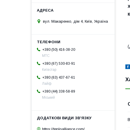
Х
вул. Макаренко, дім 4, Київ, Україна
(
+380 (50) 416-38-20
МТС
+380 (67) 530-83-91
Київстар
+380 (63) 437-67-61
Х
Лайф
+380 (44) 338-58-89
Міський
В
https://teploalliance.com/