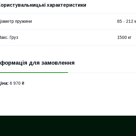
Користувальницькі характеристики
іаметр пружини
65 - 212 
акс. Груз
1500 кг
нформація для замовлення
іна:
6 970 ₴