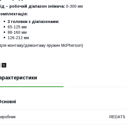
ід – робочий діапазон знімача:
0-300 мм
Комплектація:
3 головки з діапазонами:
65-125 мм
88-160 мм
126-212 мм
для монтажу/демонтажу пружин McPherson)
арактеристики
Основні
иробник
REDATS