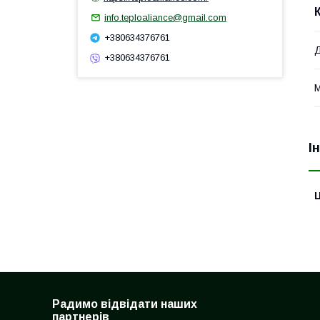
info.teploaliance@gmail.com
+380634376761
Д
+380634376761
М
І
Ц
Радимо відвідати наших
партнерів