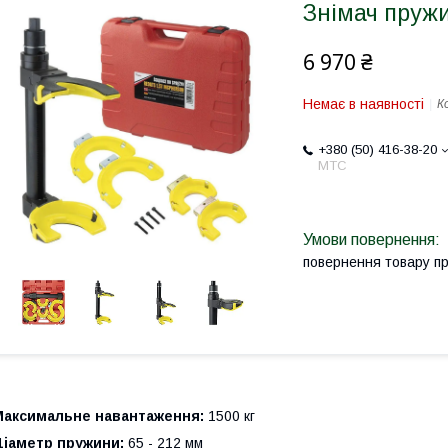
Знімач пруж
6 970 ₴
Немає в наявності
К
+380 (50) 416-38-20
МТС
повернення товару п
Максимальне навантаження:
1500 кг
Діаметр пружини:
65 - 212 мм