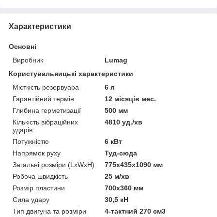
Характеристики
Основні
Виробник
Lumag
Користувальницькі характеристики
Місткість резервуара
6 л
Гарантійний термін
12 місяців мес.
Глибина герметизації
500 мм
Кількість вібраційних
4810 уд./хв
ударів
Потужністю
6 кВт
Напрямок руху
Туд-сюда
Загальні розміри (LxWxH)
775x435x1090 мм
Робоча швидкість
25 м/хв
Розмір пластини
700x360 мм
Сила удару
30,5 кН
Тип двигуна та розміри
4-тактний 270 см3