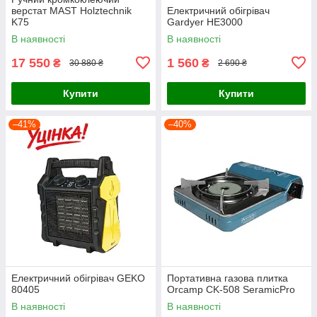
верстат MAST Holztechnik
Електричний обігрівач
K75
Gardyer HE3000
В наявності
В наявності
17 550
1 560
₴
₴
30 880 ₴
2 690 ₴
Купити
Купити
–41%
–40%
Електричний обігрівач GEKO
Портативна газова плитка
80405
Orcamp CK-508 SeramicPro
В наявності
В наявності