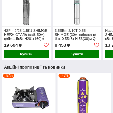
4SPm 2/28-1.5K1 SHIMGE
3,5SЕm 2/10T-0.55
Насо
НЕРЖ.СТАЛЬ (каб. 50м)
SHIMGE (30м кабелю) ц/
SHIM
ц/біж.1,5кВт Н201(160)м
біж. 0,55кВт Н 53(38)м Q
кВт,
Q72(33)л/хв Ø96мм
60(40)л/хв Ø89мм {1}
55(3
19 694
8 453
13 
₴
₴
НАС+ДВИГ{1+1}
(каб
Купити
Купити
Акційні пропозиції та новинки
–57%
–45%