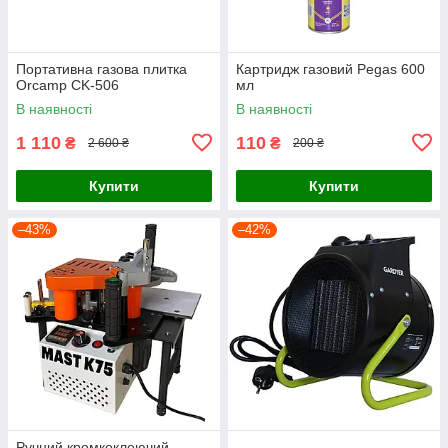
Портативна газова плитка
Картридж газовий Pegas 600
Orcamp CK-506
мл
В наявності
В наявності
1 110
110
₴
₴
2 600 ₴
200 ₴
Купити
Купити
–43%
–42%
Ручний кромкоклеючий