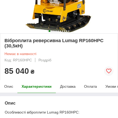
Віброплита реверсивна Lumag RP160HPC
(30,5кН)
Немає в наявності
Код: RP160HPC
Роздріб
85 040
₴
Опис
Характеристики
Доставка
Оплата
Умови 
Опис
Особливості віброплити Lumag RP160HPC: