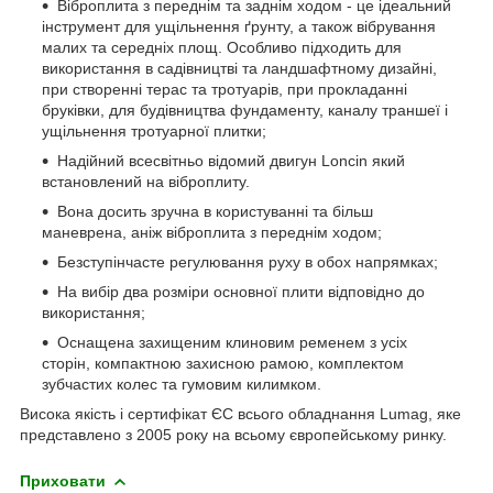
Віброплита з переднім та заднім ходом - це ідеальний
інструмент для ущільнення ґрунту, а також вібрування
малих та середніх площ. Особливо підходить для
використання в садівництві та ландшафтному дизайні,
при створенні терас та тротуарів, при прокладанні
бруківки, для будівництва фундаменту, каналу траншеї і
ущільнення тротуарної плитки;
Надійний всесвітньо відомий двигун Loncin який
встановлений на віброплиту.
Вона досить зручна в користуванні та більш
маневрена, аніж віброплита з переднім ходом;
Безступінчасте регулювання руху в обох напрямках;
На вибір два розміри основної плити відповідно до
використання;
Оснащена захищеним клиновим ременем з усіх
сторін, компактною захисною рамою, комплектом
зубчастих колес та гумовим килимком.
Висока якість і сертифікат ЄС всього обладнання Lumag, яке
представлено з 2005 року на всьому європейському ринку.
Приховати