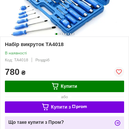
Набір викруток TA4018
В наявності
Код: TA4018
Роздріб
780
₴
Купити
або
Купити з
Що таке купити з Пром?