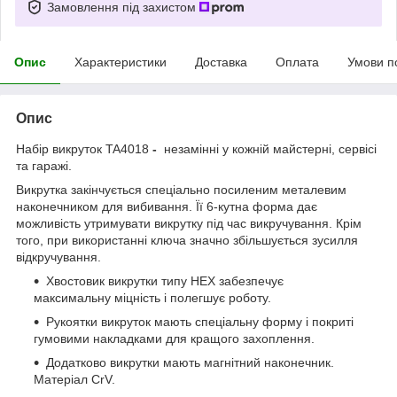
Замовлення під захистом
Опис
Характеристики
Доставка
Оплата
Умови п
Опис
Набір викруток TA4018
-
незамінні у кожній майстерні, сервісі
та гаражі.
Викрутка закінчується спеціально посиленим металевим
наконечником для вибивання. Її 6-кутна форма дає
можливість утримувати викрутку під час викручування. Крім
того, при використанні ключа значно збільшується зусилля
відкручування.
Хвостовик викрутки типу HEX забезпечує
максимальну міцність і полегшує роботу.
Рукоятки викруток мають спеціальну форму і покриті
гумовими накладками для кращого захоплення.
Додатково викрутки мають магнітний наконечник.
Матеріал CrV.