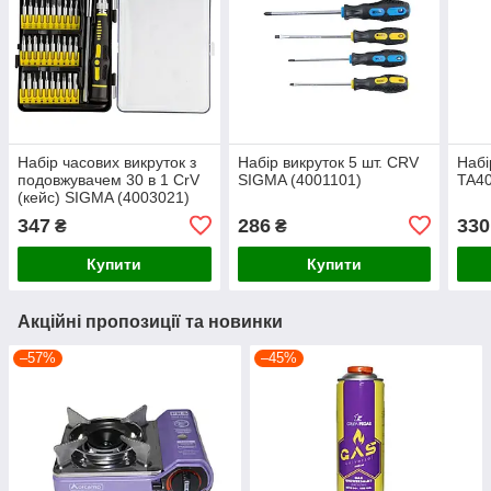
Набір часових викруток з
Набір викруток 5 шт. СRV
Набі
подовжувачем 30 в 1 CrV
SIGMA (4001101)
TA4
(кейс) SIGMA (4003021)
347
286
330
₴
₴
Купити
Купити
Акційні пропозиції та новинки
–57%
–45%