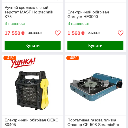
Ручний кромкоклеючий
верстат MAST Holztechnik
Електричний обігрівач
K75
Gardyer HE3000
В наявності
В наявності
17 550
1 560
₴
₴
30 880 ₴
2 690 ₴
Купити
Купити
–41%
–40%
Електричний обігрівач GEKO
Портативна газова плитка
80405
Orcamp CK-508 SeramicPro