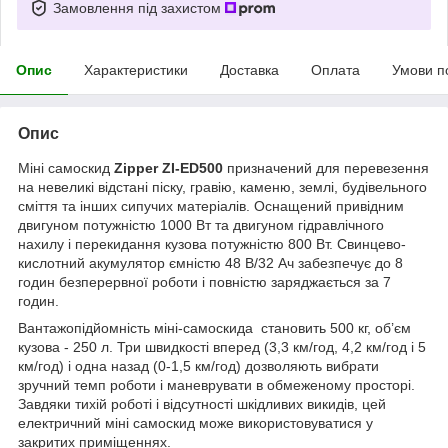
Замовлення під захистом
Опис
Характеристики
Доставка
Оплата
Умови п
Опис
Міні самоскид
Zipper ZI-ED500
призначений для перевезення
на невеликі відстані піску, гравію, каменю, землі, будівельного
сміття та інших сипучих матеріалів. Оснащений привідним
двигуном потужністю 1000 Вт та двигуном гідравлічного
нахилу і перекидання кузова потужністю 800 Вт. Свинцево-
кислотний акумулятор ємністю 48 В/32 Ач забезпечує до 8
годин безперервної роботи і повністю заряджається за 7
годин.
Вантажопідйомність міні-самоскида становить 500 кг, об’єм
кузова - 250 л. Три швидкості вперед (3,3 км/год, 4,2 км/год і 5
км/год) і одна назад (0-1,5 км/год) дозволяють вибрати
зручний темп роботи і маневрувати в обмеженому просторі.
Завдяки тихій роботі і відсутності шкідливих викидів, цей
електричний міні самоскид може використовуватися у
закритих приміщеннях.