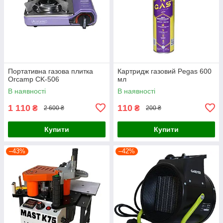
Портативна газова плитка
Картридж газовий Pegas 600
Orcamp CK-506
мл
В наявності
В наявності
1 110
110
₴
₴
2 600 ₴
200 ₴
Купити
Купити
–43%
–42%