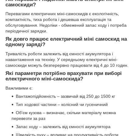
самоскиди?
Перевагами електричних міні-самоскидів є екологічність,
компактність, тиха робота і дешевша експлуатація та
обслуговування. Недоліки - обмежений запас ходу і потреба
періодичної зарядки.
Як довго працює електричний міні самоскид на
одному заряді?
Тривалість роботи залежить від ємності акумулятора і
навантаження на техніку. У середньому електричні міні-
самоскиди можуть безперервно працювати від 4 до 10 годин.
Які параметри потрібно врахувати при виборі
електричного міні-самоскида?
Важливими є:
Вантажопідйомність – зазвичай від 250 до 1500 кг
Тип ходової частини – колісний чи гусеничний
Об'єм кузова – визначає, скільки матеріалу можна
перевезти за раз
Запас ходу – залежить від ємності акумулятора
Швидкість руху – впливає на продуктивність роботи.