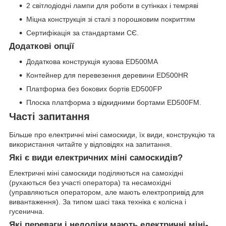
2 світлодіодні лампи для роботи в сутінках і темряві
Міцна конструкція зі сталі з порошковим покриттям
Сертифікація за стандартами СЄ.
Додаткові опції
Додаткова конструкція кузова ED500MA
Контейнер для перевезення деревини ED500HR
Платформа без бокових бортів ED500FP
Плоска платформа з відкидними бортами ED500FM.
Часті запитання
Більше про електричні міні самоскиди, їх види, конструкцію та
використання читайте у відповідях на запитання.
Які є види електричних міні самоскидів?
Електричні міні самоскиди поділяються на самохідні
(рухаються без участі оператора) та несамохідні
(управляються оператором, але мають електропривід для
вивантаження). За типом шасі така техніка є колісна і
гусенична.
Які переваги і недоліки мають електричні міні-