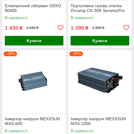
Електричний обігрівач GEKO
Портативна газова плитка
80405
Orcamp CK-508 SeramicPro
В наявності
В наявності
1 430
1 390
₴
₴
2 440 ₴
2 300 ₴
Купити
Купити
–38%
–38%
Інвертор напруги MEXXSUN
Інвертор напруги MEXXSUN
MXS-600
MXS-1000
В наявності
В наявності