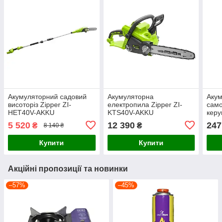
Акумуляторний садовий
Акумуляторна
Акум
висоторіз Zipper ZI-
електропила Zipper ZI-
само
HET40V-AKKU
KTS40V-AKKU
керу
ED4
5 520
12 390
247
₴
₴
8 140 ₴
Купити
Купити
Акційні пропозиції та новинки
–57%
–45%