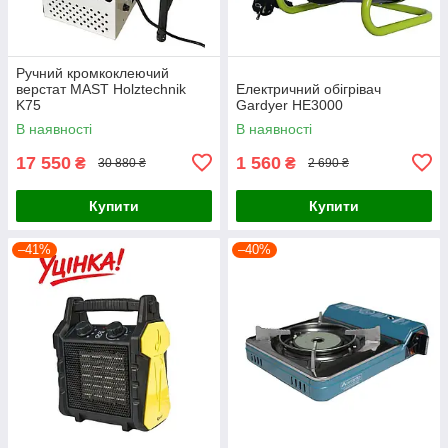
Ручний кромкоклеючий
верстат MAST Holztechnik
Електричний обігрівач
K75
Gardyer HE3000
В наявності
В наявності
17 550
1 560
₴
₴
30 880 ₴
2 690 ₴
Купити
Купити
–41%
–40%