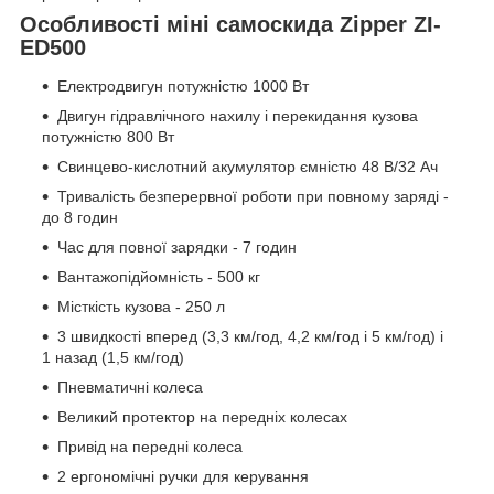
Особливості міні самоскида Zipper ZI-
ED500
Електродвигун потужністю 1000 Вт
Двигун гідравлічного нахилу і перекидання кузова
потужністю 800 Вт
Свинцево-кислотний акумулятор ємністю 48 В/32 Ач
Тривалість безперервної роботи при повному заряді -
до 8 годин
Час для повної зарядки - 7 годин
Вантажопідйомність - 500 кг
Місткість кузова - 250 л
3 швидкості вперед (3,3 км/год, 4,2 км/год і 5 км/год) і
1 назад (1,5 км/год)
Пневматичні колеса
Великий протектор на передніх колесах
Привід на передні колеса
2 ергономічні ручки для керування