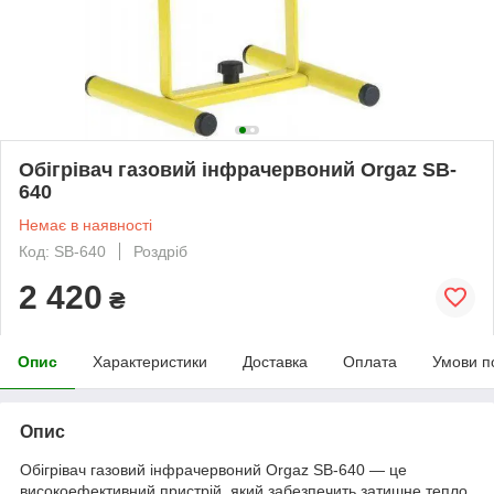
Обігрівач газовий інфрачервоний Orgaz SB-
640
Немає в наявності
Код: SB-640
Роздріб
2 420
₴
Опис
Характеристики
Доставка
Оплата
Умови п
Опис
Обігрівач газовий інфрачервоний Orgaz SB-640 — це
високоефективний пристрій, який забезпечить затишне тепло