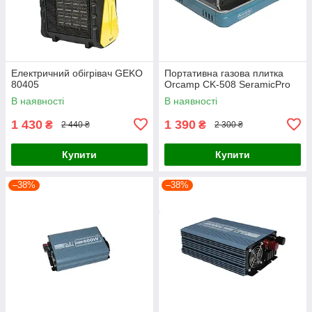
Електричний обігрівач GEKO
Портативна газова плитка
80405
Orcamp CK-508 SeramicPro
В наявності
В наявності
1 430
1 390
₴
₴
2 440 ₴
2 300 ₴
Купити
Купити
–38%
–38%