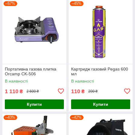
–57%
–45%
Портативна газова плитка
Картридж газовий Pegas 600
Orcamp CK-506
мл
В наявності
В наявності
1 110
110
₴
₴
2 600 ₴
200 ₴
Купити
Купити
–43%
–42%