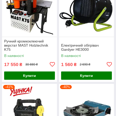
Ручний кромкоклеючий
верстат MAST Holztechnik
Електричний обігрівач
K75
Gardyer HE3000
В наявності
В наявності
17 550
1 560
₴
₴
30 880 ₴
2 690 ₴
Купити
Купити
–41%
–40%