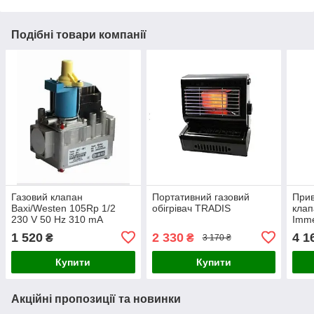
Подібні товари компанії
Газовий клапан
Портативний газовий
Прив
Baxi/Westen 105Rp 1/2
обігрівач TRADIS
клап
230 V 50 Hz 310 mA
Imme
(Аналог VK 4105 M)
1 520
2 330
4 1
₴
₴
3 170 ₴
Купити
Купити
Акційні пропозиції та новинки