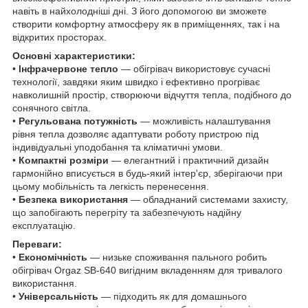
навіть в найхолодніші дні. З його допомогою ви зможете
створити комфортну атмосферу як в приміщеннях, так і на
відкритих просторах.
Основні характеристики:
•
Інфрачервоне тепло
— обігрівач використовує сучасні
технології, завдяки яким швидко і ефективно прогріває
навколишній простір, створюючи відчуття тепла, подібного до
сонячного світла.
•
Регульована потужність
— можливість налаштування
рівня тепла дозволяє адаптувати роботу пристрою під
індивідуальні уподобання та кліматичні умови.
•
Компактні розміри
— елегантний і практичний дизайн
гармонійно вписується в будь-який інтер'єр, зберігаючи при
цьому мобільність та легкість перенесення.
•
Безпека використання
— обладнаний системами захисту,
що запобігають перегріту та забезпечують надійну
експлуатацію.
Переваги:
•
Економічність
— низьке споживання пального робить
обігрівач Orgaz SB-640 вигідним вкладенням для тривалого
використання.
•
Універсальність
— підходить як для домашнього