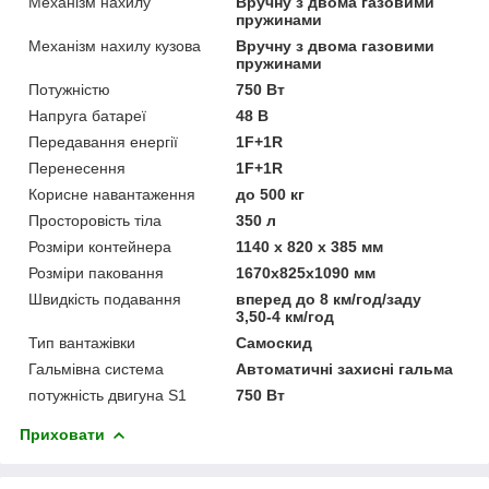
Механізм нахилу
Вручну з двома газовими
пружинами
Механізм нахилу кузова
Вручну з двома газовими
пружинами
Потужністю
750 Вт
Напруга батареї
48 В
Передавання енергії
1F+1R
Перенесення
1F+1R
Корисне навантаження
до 500 кг
Просторовість тіла
350 л
Розміри контейнера
1140 x 820 x 385 мм
Розміри паковання
1670x825x1090 мм
Швидкість подавання
вперед до 8 км/год/заду
3,50-4 км/год
Тип вантажівки
Самоскид
Гальмівна система
Автоматичні захисні гальма
потужність двигуна S1
750 Вт
Приховати