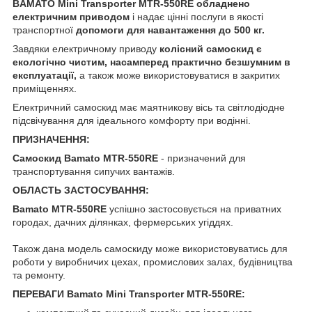
BAMATO Mini Transporter MTR-550RE обладнено
електричним приводом
і надає цінні послуги в якості
транспортної
допомоги для навантаження до 500 кг.
Завдяки електричному приводу
колісний самоскид є
екологічно чистим, насамперед практично безшумним в
експлуатації,
а також може використовуватися в закритих
приміщеннях.
Електричний самоскид має маятникову вісь та світлодіодне
підсвічування для ідеального комфорту при водінні.
ПРИЗНАЧЕННЯ:
Самоскид Bamato MTR-550RE
- призначений для
транспортування сипучих вантажів.
ОБЛАСТЬ ЗАСТОСУВАННЯ:
Bamato MTR-550RE
успішно застосовується на приватних
городах, дачних ділянках, фермерських угіддях.
Також дана модель самоскиду може використовуватись для
роботи у виробничих цехах, промислових залах, будівництва
та ремонту.
ПЕРЕВАГИ Bamato Mini Transporter MTR-550RE: