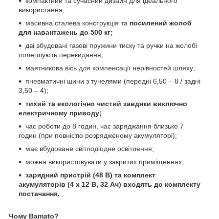
компактний та сучасний дизайн для ідеального
використання;
масивна сталева конструкція та
посилений жолоб
для навантажень до 500 кг;
дві вбудовані газові пружини тиску та ручки на жолобі
полегшують перекидання;
маятникова вісь для компенсації нерівностей шляху;
пневматичні шини з тунелями (передні 6,50 – 8 / задні
3,50 – 4);
тихий та екологічно чистий завдяки виключно
електричному приводу;
час роботи до 8 годин, час заряджання близько 7
годин (при повністю розрядженому акумуляторі);
має вбудоване світлодіодне освітлення;
можна використовувати у закритих приміщеннях;
зарядний пристрій (48 В) та комплект
акумуляторів (4 x 12 В, 32 Ач) входять до комплекту
постачання.
Чому Bamato?