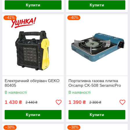
Купити
Купити
–41%
–40%
Електричний обігрівач GEKO
Портативна газова плитка
80405
Orcamp CK-508 SeramicPro
В наявності
В наявності
1 430
1 390
₴
₴
2 440 ₴
2 300 ₴
Купити
Купити
–38%
–38%