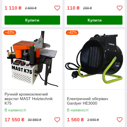
1 110
110
₴
₴
2 600 ₴
200 ₴
Купити
Купити
–43%
–42%
Ручний кромкоклеючий
верстат MAST Holztechnik
Електричний обігрівач
K75
Gardyer HE3000
В наявності
В наявності
17 550
1 560
₴
₴
30 880 ₴
2 690 ₴