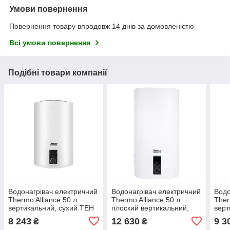
Умови повернення
Повернення товару впродовж 14 днів за домовленістю
Всі умови повернення
Подібні товари компанії
Водонагрівач електричний
Водонагрівач електричний
Водо
Thermo Alliance 50 л
Thermo Alliance 50 л
Ther
вертикальний, сухий ТЕН
плоский вертикальний,
верт
2,0 кВт D50V20J2(D)K
сухий ТЕН 2 кВт (0,8 +
2,0 
8 243
12 630
9 3
₴
₴
1,5,2) DT50V20G (PD)-D/2