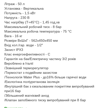
Літраж - 50 л
Установка - Вертикальна
Потужність - 1,5 кВт
Напруга - 230 В
Час нагрі0ву (Т=45°С) - 1,45 год,хв
Максимальний робочий тиск - 8 бар
Максимальна робоча температура - 75 °С
Вага - 16 кг
Розміри ВхШхГ - 562х450х450 мм
Вхід хол./гар. води - 1/2″
Захист IPX3
Клас енергоефективності - С
Гарантія на бак/Електричну частину 3/2 років
Вироблено в Італії
/Зовнішний терморегулятор
/Термостат з подвійним захистом
/Технологія Water Plus - до16% більше гарячої води
/Екологічна поліуретанова ізоляція
/Внутрішній бак з ємальованим покриттям випробуваний
при16 бар
/Збільшений магнієвий анод
/Клапан запобіжного тиску випробуваний при 8 бар