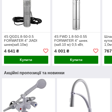
4S QGD1.8-50-0.5
4S FWD 1.8-50-0.55
Шлан
FORWATER 4" JIADI
FORWATER 4" шнек.
кут
шнек(каб.10м)
(каб.10 м) 0,5 кВт,
1,0
0,5кВт,Н=80,Qmax=2,5м3/
Hmax=50 м,Qmax=1,8м3/
4 641
4 001
767
₴
₴
год {1}
рікqu41ult)
Купити
Купити
Акційні пропозиції та новинки